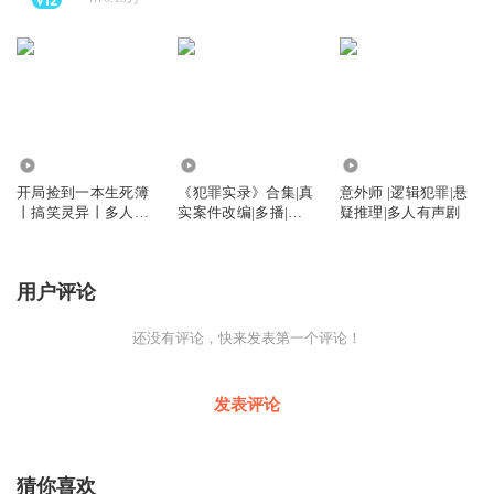
28.64万
25.96万
45.27万
开局捡到一本生死簿
《犯罪实录》合集|真
意外师 |逻辑犯罪|悬
丨搞笑灵异丨多人有
实案件改编|多播|还
疑推理|多人有声剧
声剧
原事实真相
用户评论
还没有评论，快来发表第一个评论！
发表评论
猜你喜欢