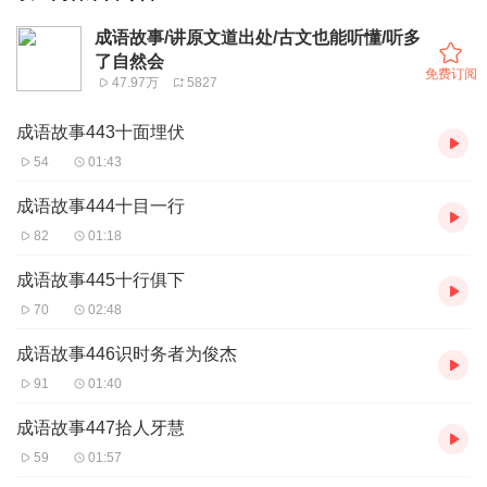
成语故事/讲原文道出处/古文也能听懂/听多
了自然会
免费订阅
47.97万
5827
成语故事443十面埋伏
54
01:43
成语故事444十目一行
82
01:18
成语故事445十行俱下
70
02:48
成语故事446识时务者为俊杰
91
01:40
成语故事447拾人牙慧
59
01:57