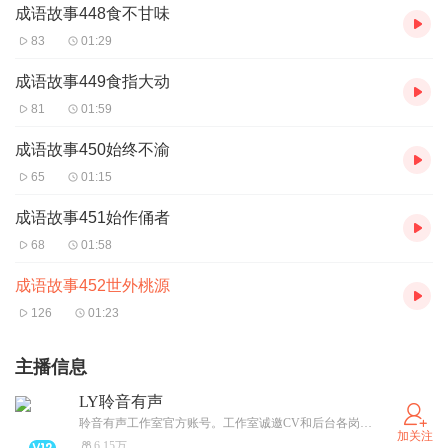
成语故事448食不甘味
83
01:29
成语故事449食指大动
81
01:59
成语故事450始终不渝
65
01:15
成语故事451始作俑者
68
01:58
成语故事452世外桃源
126
01:23
主播信息
LY聆音有声
聆音有声工作室官方账号。工作室诚邀CV和后台各岗位老师的加入。
加关注
6.15万