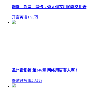
网慢、断网、网卡，烦人但实用的网络用语
开言英语
1.93万
圣州雷影篇 第346章 网络用语害人啊！
奇喵君故事
4.84万