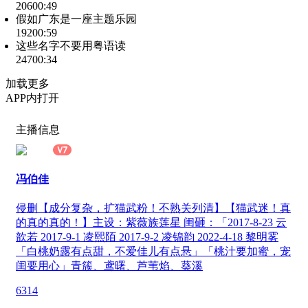
206
00:49
假如广东是一座主题乐园
192
00:59
这些名字不要用粤语读
247
00:34
加载更多
APP内打开
主播信息
冯伯佳
侵删【成分复杂，扩猫武粉！不熟关列清】【猫武迷！真
的真的真的！】主设：紫薇族莲星 闺砸：「2017-8-23 云
歆若 2017-9-1 凌熙陌 2017-9-2 凌锦韵 2022-4-18 黎明雾
「白桃奶露有点甜，不爱佳儿有点悬」「桃汁要加蜜，宠
闺要用心」青簇、鸢曙、芦苇焰、葵溪
6314