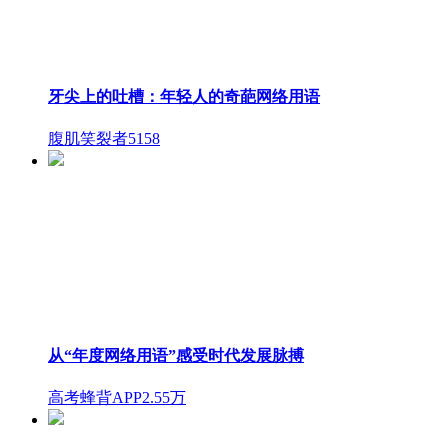
牙尖上的吐槽：年轻人的奇葩网络用语
腹肌笑裂者
5158
从“年度网络用语”感受时代发展脉搏
高考蜂背APP
2.55万