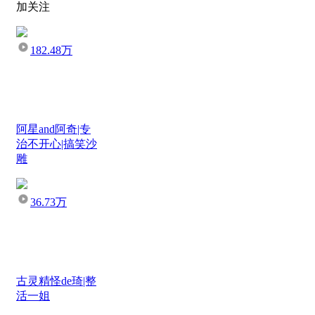
加关注
182.48万
阿星and阿奇|专
治不开心|搞笑沙
雕
36.73万
古灵精怪de琦|整
活一姐