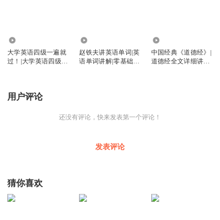
4476
2394
2862
大学英语四级一遍就
赵铁夫讲英语单词|英
中国经典《道德经》|
过！|大学英语四级单
语单词讲解|零基础学
道德经全文详细讲解
词听背
英语单词
及解读
用户评论
还没有评论，快来发表第一个评论！
发表评论
猜你喜欢