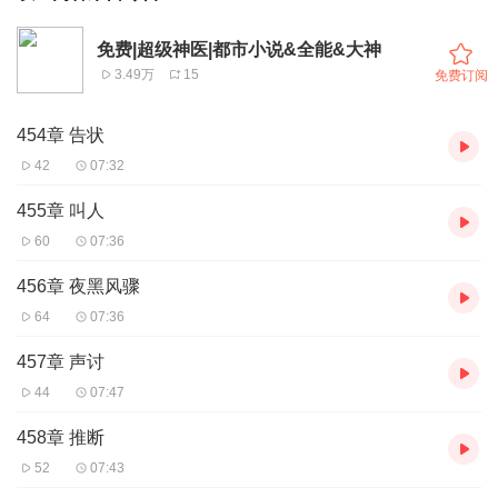
免费|超级神医|都市小说&全能&大神
3.49万
15
免费订阅
454章 告状
42
07:32
455章 叫人
60
07:36
456章 夜黑风骤
64
07:36
457章 声讨
44
07:47
458章 推断
52
07:43