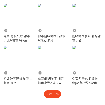
2.09万
114.65万
11.15万
免费|超级妖孽|都市
都市超级神医 | 都市
超级神医赘婿|精品都
小说&都市&神医
&爽文|多播
市小说
1.31万
8.05万
1.11万
超级神医混都市|重生
免费|超级鉴宝神医|
免费多音色|超级妖
归来|爽文
都市小说&鉴宝&爽
孽|都市小说&都市&
文
神医&无敌
换一批