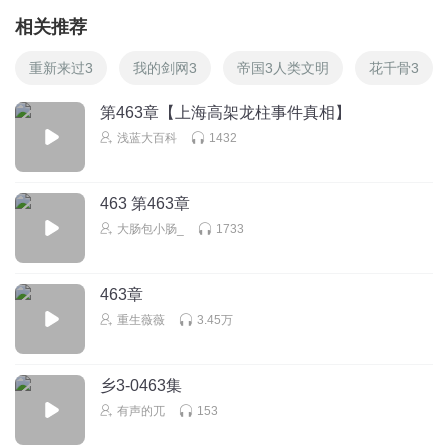
相关推荐
重新来过3
我的剑网3
帝国3人类文明
花千骨3
第463章【上海高架龙柱事件真相】
浅蓝大百科
1432
463 第463章
大肠包小肠_
1733
463章
重生薇薇
3.45万
乡3-0463集
有声的兀
153