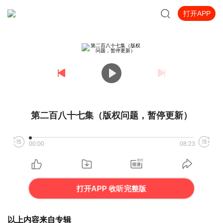
打开APP
第二百八十七集（版权问题，暂停更新）
00:00
08:23
打开APP 收听完整版
以上内容来自专辑