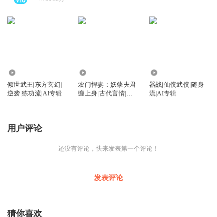
272
1312
170
倾世武王|东方玄幻|
农门悍妻：妖孽夫君
器战|仙侠武侠|随身
逆袭|练功流|AI专辑
缠上身|古代言情|经
流|AI专辑
商种田|家长里短|医
生|AI专辑
用户评论
还没有评论，快来发表第一个评论！
发表评论
猜你喜欢