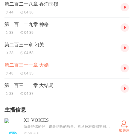
第二百二十八章 香消玉殒
44
04:36
第二百二十九章 神格
33
04:39
第二百三十章 闭关
28
04:58
第二百三十一章 大婚
48
04:35
第二百三十二章 大结局
23
04:37
主播信息
XI_VOICES
做最酷炫的仔，讲最动听的故事。喜马拉雅虚拟主播天团营业啦~
加关注
50.36万