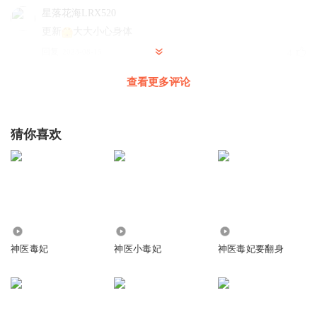
星落花海LRX520
更新
大大小心身体
回复
2023-08-15
4
查看更多评论
米多米多多多
回复 @
星落花海LRX520
:
嗯嗯！
听友445440298
猜你喜欢
可以快点吗
回复
2023-12-09
3
1529618ikhd
什么时候才更新
1955.10万
9374
7.35万
回复
2023-10-25
0
神医毒妃
神医小毒妃
神医毒妃要翻身
听友403539295
什么时候才能更新？
回复
2023-10-19
0