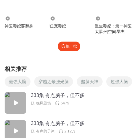
1.63万
30.70万
45.18万
神医毒妃要翻身
狂宠毒妃
重生毒妃：第一神医
太嚣张|空间暴爽|穿
越逆袭AI
换一批
相关推荐
最强大脑
穿越之最强光脑
超脑天神
超强大脑
333集 有点脑子，但不多
晚风剧场
6479
333集 有点脑子，但不多
有声的子沐
2.12万