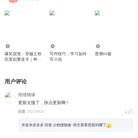
3.17万
3833
1.48万
爆笑甜宠：穿越之权
写作技巧：学习如何
普测60篇
臣宠妃要逆天｜种田
写小说
女强｜大女主爽文|无
厘头轻松
用户评论
相缝随缘
更新太慢了，快点更新啊！
回复
2023-09-25
4
米多米多多多
回复 @
相缝随缘
:
明天看看更新到哪了