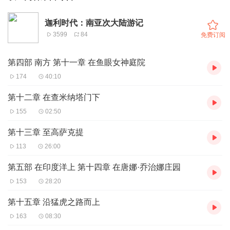
迦利时代：南亚次大陆游记
3599
84
免费订阅
第四部 南方 第十一章 在鱼眼女神庭院
174
40:10
第十二章 在查米纳塔门下
155
02:50
第十三章 至高萨克提
113
26:00
第五部 在印度洋上 第十四章 在唐娜·乔治娜庄园
153
28:20
第十五章 沿猛虎之路而上
163
08:30