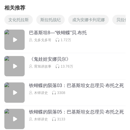
相关推荐
文化托拉斯
斯拉托战纪
成为安娜卡列尼娜
贝拉传
巴基斯坦8—“铁蝴蝶”贝.布托
戈多戈多哥
1.72万
《鬼娃娃安娜贝尔》
霄旭讲故事
13.76万
铁蝴蝶的陨落03：巴基斯坦女总理贝·布托之死
木铎讲史
3308
铁蝴蝶的陨落05：巴基斯坦女总理贝·布托之死
木铎讲史
3133