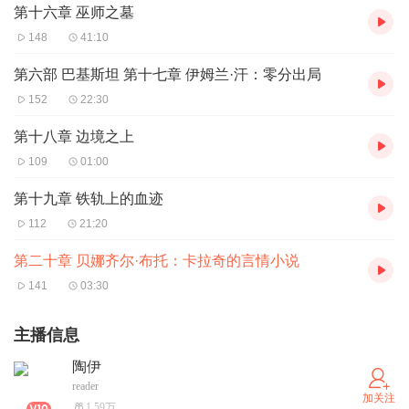
第十六章 巫师之墓
148
41:10
第六部 巴基斯坦 第十七章 伊姆兰·汗：零分出局
152
22:30
第十八章 边境之上
109
01:00
第十九章 铁轨上的血迹
112
21:20
第二十章 贝娜齐尔·布托：卡拉奇的言情小说
141
03:30
主播信息
陶伊
reader
加关注
1.59万