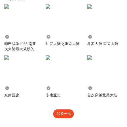
1.54万
15.40万
7.80万
印巴战争1965|南亚
斗罗大陆之重返大陆
斗罗大陆.重返大陆
次大陆最大规模的坦
克战
1.59万
31.33万
3808
东南亚史
东南亚史
首次穿越北美大陆
换一批