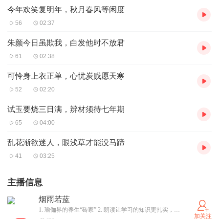
今年欢笑复明年，秋月春风等闲度
56
02:37
朱颜今日虽欺我，白发他时不放君
61
02:38
可怜身上衣正单，心忧炭贱愿天寒
52
02:20
试玉要烧三日满，辨材须待七年期
65
04:00
乱花渐欲迷人，眼浅草才能没马蹄
41
03:25
主播信息
烟雨若蓝
1. 瑜伽界的养生“砖家” 2. 朗读让学习的知识更扎实，同时，如果你也在寻找这些知识的路上，那就太好了，欢迎一起前行，祝福跋涉中的你我。
加关注