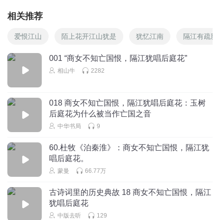
相关推荐
爱恨江山
陌上花开江山犹是
犹忆江南
隔江有疏影
001 “商女不知亡国恨，隔江犹唱后庭花”
相山牛
2282
018 商女不知亡国恨，隔江犹唱后庭花：玉树
后庭花为什么被当作亡国之音
中华书局
9
60.杜牧《泊秦淮》：商女不知亡国恨，隔江犹
唱后庭花。
蒙曼
66.77万
古诗词里的历史典故 18 商女不知亡国恨，隔江
犹唱后庭花
中版去听
129