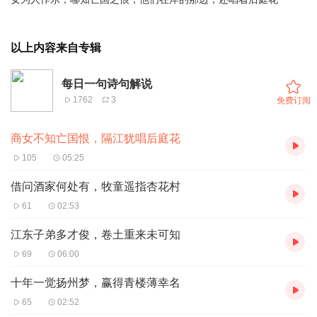
以上内容来自专辑
每日一句诗句解说
1762
3
免费订阅
商女不知亡国恨，隔江犹唱后庭花
105
05:25
借问酒家何处有，牧童遥指杏花村
61
02:53
江东子弟多才俊，卷土重来未可知
69
06:00
十年一觉扬州梦，赢得青楼薄幸名
65
02:52