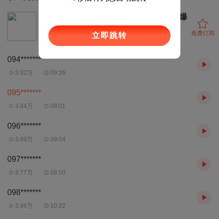
马一鸣从警记|《余罪》常书欣新作|热血爆
笑刑侦探案
免费订阅
立即跳转
1.39万
1.91万
094*******
3.92万
09:26
095*******
3.84万
09:01
096*******
3.89万
09:04
097*******
3.77万
08:50
098*******
3.86万
10:22