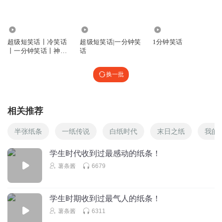
84.04万
10.34万
69.89万
超级短笑话丨冷笑话
超级短笑话|一分钟笑
1分钟笑话
丨一分钟笑话丨神回
话
复丨与花播讲
换一批
相关推荐
半张纸条
一纸传说
白纸时代
末日之纸
我的
学生时代收到过最感动的纸条！
薯条酱
6679
学生时期收到过最气人的纸条！
薯条酱
6311