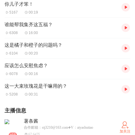
你儿子才笨！
5167
00:19
谁能帮我集齐这五福？
6308
16:00
这是橘子和橙子的问题吗？
6104
00:20
应该怎么安慰焦虑？
6078
00:16
这一大束玫瑰花是干嘛用的？
5208
00:31
主播信息
薯条酱
合作邮箱：stj3210@163.com➕V：aiyashutiao
加关注
67.64万