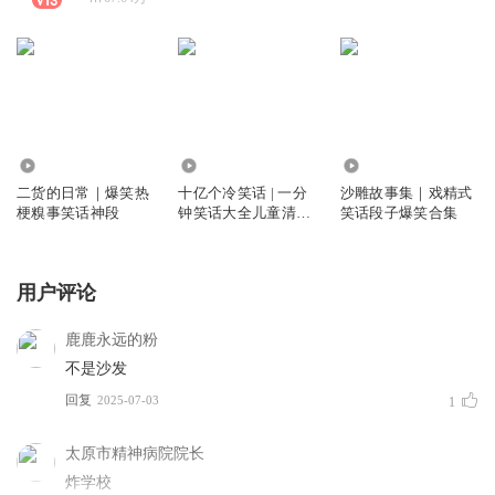
132.20万
2464.53万
152.67万
二货的日常｜爆笑热
十亿个冷笑话 | 一分
沙雕故事集｜戏精式
梗糗事笑话神段
钟笑话大全儿童清新
笑话段子爆笑合集
版
用户评论
鹿鹿永远的粉
不是沙发
回复
2025-07-03
1
太原市精神病院院长
炸学校