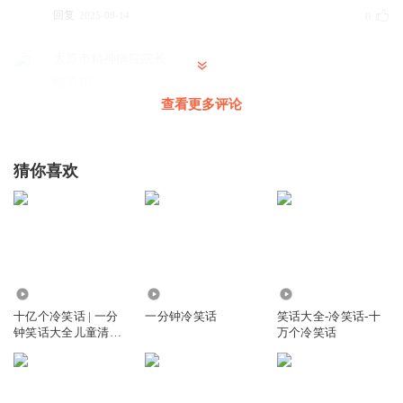
回复
2025-08-14
0
太原市精神病院院长
细节78
查看更多评论
回复
2025-08-14
0
周稚玲
猜你喜欢
沙发
回复
2023-08-21
0
2464.53万
4450
10.25万
十亿个冷笑话 | 一分
一分钟冷笑话
笑话大全-冷笑话-十
钟笑话大全儿童清新
万个冷笑话
版