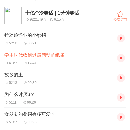
十亿个冷笑话｜1分钟笑话
9221.49万
6.15万
免费订阅
拉动旅游业的小妙招
5250
00:21
学生时代收到过最感动的纸条！
6167
14:47
故乡的土
5213
00:39
为什么讨厌3？
5111
00:20
女朋友的叠词有多可爱？
5187
00:28