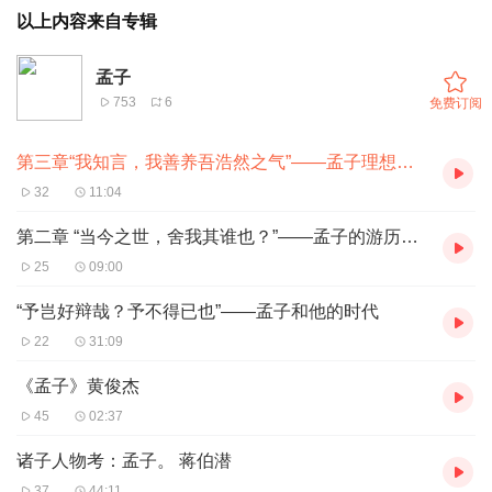
以上内容来自专辑
孟子
753
6
免费订阅
第三章“我知言，我善养吾浩然之气”——孟子理想中的生命形态 1
32
11:04
第二章 “当今之世，舍我其谁也？”——孟子的游历生活
25
09:00
“予岂好辩哉？予不得已也”——孟子和他的时代
22
31:09
《孟子》黄俊杰
45
02:37
诸子人物考：孟子。 蒋伯潜
37
44:11