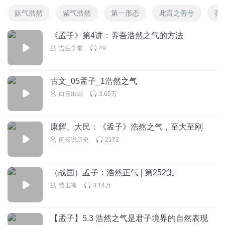
妖气浩然
紫气浩然
第一形态
此言之善兮
吾
《孟子》第4讲：养吾浩然之气的方法
吉生学堂
49
古文_05孟子_1浩然之气
白云出岫
3.65万
康辉、大民：《孟子》浩然之气，至大至刚
闲云说历史
2172
（战国）孟子：浩然正气 | 第252集
曹玉骞
3.14万
【孟子】5.3 浩然之气是君子境界的自然表现