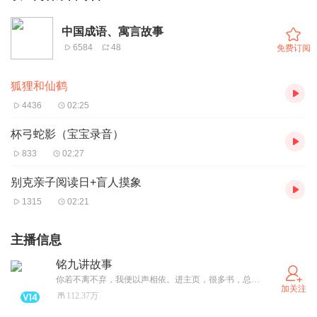
中国成语、寓言故事
6584
48
免费订阅
狐狸和仙鹤
4436
02:25
杯弓蛇影（宝宝录音）
833
02:27
别克亲子阅读日+盲人摸象
1315
02:21
主播信息
铭九讲故事
你若不离不弃，我便以声相依。进主页，很多书，总有一本适合你。
加关注
112.37万