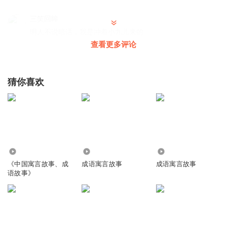
三笑回眸
明人不说暗话，我是冲着小九儿来的。
查看更多评论
回复
2019-12-01
1
铭九讲故事
回复 @
三笑回眸
:
哎呀呀呀，好感动，书会越来越多的
猜你喜欢
呢
1359871niyp
小家伙像是小休
回复
2018-07-20
1
9.30万
2.17万
155.19万
铭九讲故事
回复 @
1359871niyp
:
对，是的
《中国寓言故事、成
成语寓言故事
成语寓言故事
语故事》
丙戌_传说中的方片Q
好，声音有张力，给九儿投票
回复
2018-01-13
1