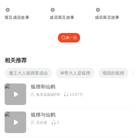
铭九讲故事
回复 @
丙戌_传说中的方片Q
:
多谢咯
1.58万
4718
4305
寓言成语故事
成语寓言故事
成语寓言故事
老郭爱学习007
大家别忘了转发拉票！ 顺便停下，万事如意！
换一批
回复
2018-01-06
1
紫箫玉竹
相关推荐
听到九儿的声音，就想到了唐振东。。。
魔王大人狐狸要成仙
神尊大人是狐狸
哦我的狐狸
回复
2018-01-07
1
狐狸和仙鹤
铭九讲故事
回复 @
紫箫玉竹
:
多谢
兔耳朵姐姐FM
13.07万
参之本源月亮
狐狸与仙鹤
好听
贝乐虎
2
回复
2018-01-07
1