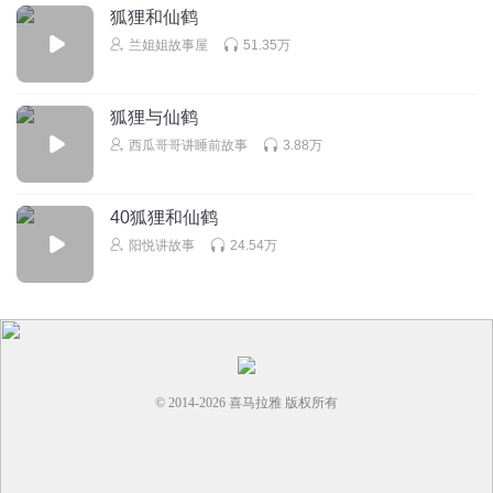
听友58916733
狐狸和仙鹤
加油↖(^ω^)↗
兰姐姐故事屋
51.35万
回复
2018-01-14
0
狐狸与仙鹤
AKFly小影
西瓜哥哥讲睡前故事
3.88万
加油
回复
2018-01-12
0
40狐狸和仙鹤
阳悦讲故事
24.54万
© 2014-
2026
喜马拉雅 版权所有