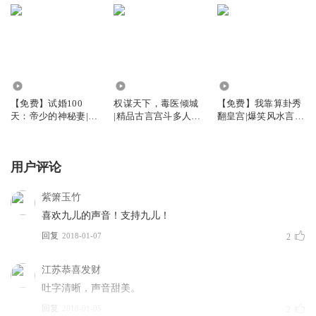
45.02万
2.26亿
63.34万
【免费】试婚100
权谋天下，毒医倾城
【免费】我靠算卦秀
天：帝少的神秘妻|爆
|精品古言宫斗多人有
翻皇宫|爆笑风水言
笑甜宠总裁|一胎两
声剧
情|精品多人有声剧
宝|多人有声剧
用户评论
紫箫玉竹
喜欢九儿的声音！支持九儿！
回复
2018-01-07
2
江苏恭喜发财
吐字清晰，声音甜美。
回复
2018-01-05
2