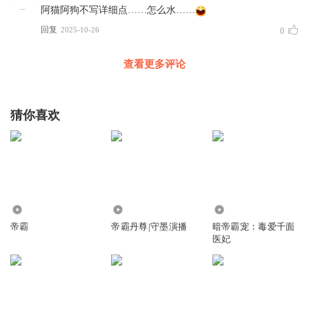
阿猫阿狗不写详细点……怎么水……
回复
2025-10-26
0
查看更多评论
猜你喜欢
1.58万
115.24万
139.46万
帝霸
帝霸丹尊|守墨演播
暗帝霸宠：毒爱千面
医妃