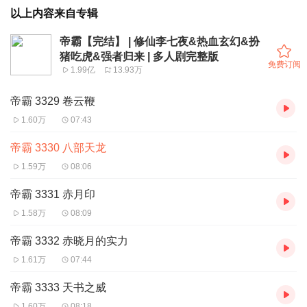
以上内容来自专辑
帝霸【完结】 | 修仙李七夜&热血玄幻&扮
猪吃虎&强者归来 | 多人剧完整版
免费订阅
1.99亿
13.93万
帝霸 3329 卷云鞭
1.60万
07:43
帝霸 3330 八部天龙
1.59万
08:06
帝霸 3331 赤月印
1.58万
08:09
帝霸 3332 赤晓月的实力
1.61万
07:44
帝霸 3333 天书之威
1.60万
08:18