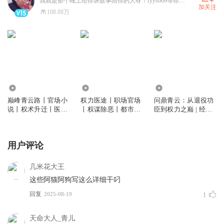
我就是那个晚上给你讲故事陪你的人呀！fyys669等你来摧更！
加关注
108.88万
690.17万
218.05万
169.35万
巅峰青云路丨官场小
权力医途丨职场官场
问鼎青云：从退役功
说丨权术升迁丨医官
丨权谋除恶丨都市爽
臣到权力之巅 | 经典
反腐丨多人有声剧
文丨正能量小说丨多
官场小说|权谋反腐|
人有声剧
智商在线|多人剧
用户评论
几米花大王
这些阿猫阿狗写这么详细干叼
回复
2025-08-19
1
天命大人_青儿