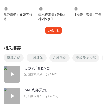
17.96万
22.86万
74.84万
邪帝霸爱：狂妃不好
李七夜帝霸 | 轻松&
【免费】帝霸 | 豆瓣
追
神话&修仙
9.8
换一批
相关推荐
至尊八部
八部斗神
八部传奇
穿越天龙八部
天龙八部哪八部
国画家墨威
5347
244 八部天龙
演播人骨头
4.70万