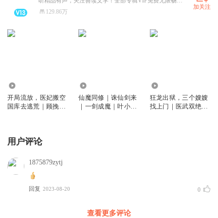
听精品有声，关注善读文学！全部专辑VIP免费无限畅听！
加关注
129.86万
1560.23万
1.04亿
197.05万
开局流放，医妃搬空
仙魔同修｜诛仙剑来
狂龙出狱，三个嫂嫂
国库去逃荒｜顾挽月
｜一剑成魔｜叶小川
找上门｜医武双绝｜
苏景行｜女强
｜爆笑仙侠修炼
绝世邪医｜爽文
用户评论
1875879zytj
回复
2023-08-20
0
查看更多评论