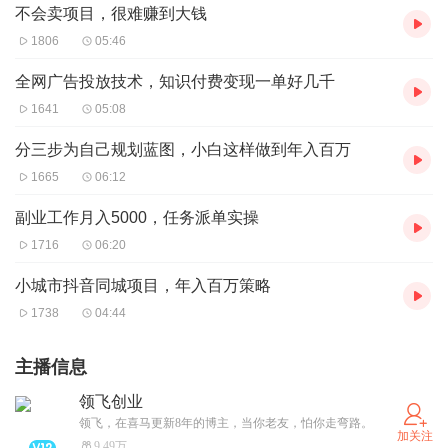
不会卖项目，很难赚到大钱
1806
05:46
全网广告投放技术，知识付费变现一单好几千
1641
05:08
分三步为自己规划蓝图，小白这样做到年入百万
1665
06:12
副业工作月入5000，任务派单实操
1716
06:20
小城市抖音同城项目，年入百万策略
1738
04:44
主播信息
领飞创业
领飞，在喜马更新8年的博主，当你老友，怕你走弯路。
加关注
9.49万