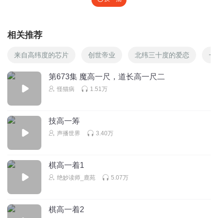
相关推荐
来自高纬度的芯片
创世帝业
北纬三十度的爱恋
一
第673集 魔高一尺，道长高一尺二
怪猫病
1.51万
技高一筹
声播世界
3.40万
棋高一着1
绝妙读师_鹿苑
5.07万
棋高一着2