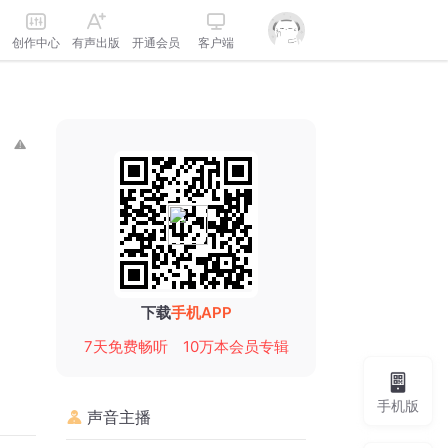
创作中心
有声出版
开通会员
客户端
下载
手机APP
7天免费畅听
10万本会员专辑
手机版
声音主播