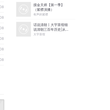
摸金天师【第一季】
08
（紫襟演播）
有声的紫襟
08
话说清朝丨大宇茶馆细
08
说清朝三百年历史|从努
尔哈赤到末代皇帝溥仪|
大宇茶馆
08
康熙雍正乾隆
08
08