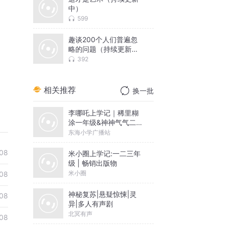
中）
599
趣谈200个人们普遍忽
略的问题（持续更新
中）
392
相关推荐
换一批
李哪吒上学记｜稀里糊
涂一年级&神神气气二年
级
东海小学广播站
08
米小圈上学记:一二三年
级 | 畅销出版物
米小圈
08
神秘复苏|悬疑惊悚|灵
08
异|多人有声剧
北冥有声
08