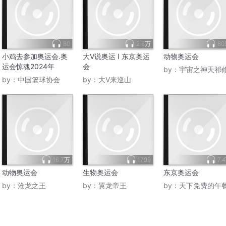
80
2.6万
80
小鸡去参加奥运会.奥
大V说奥运 I 东京奥运
动物奥运会
运会惊魂2024年
会
by：
宇宙之神天祁
by：
中国篮球协会
by：
大V来巡山
16.7万
1799
7.
动物奥运会
生物奥运会
东京奥运会
by：
沧龙之王
by：
翼龙帝王
by：
天下免费的午