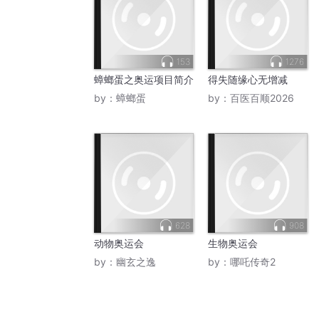
153
1276
蟑螂蛋之奥运项目简介
得失随缘心无增减
by：
蟑螂蛋
by：
百医百顺2026
628
908
动物奥运会
生物奥运会
by：
幽玄之逸
by：
哪吒传奇2