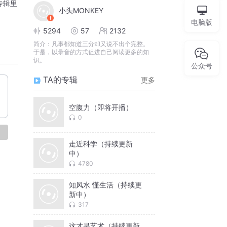
专辑里
小头MONKEY
电脑版
5294
57
2132
简介：
凡事都知道三分却又说不出个完整。
于是，以录音的方式促进自己阅读更多的知
识。
公众号
TA的专辑
更多
空腹力（即将开播）
0
论
走近科学（持续更新
中）
4780
知风水 懂生活（持续更
新中）
317
这才是艺术（持续更新