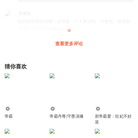
月湖水
姓郑的嘚瑟的很啊！多想有一个人教训他，打败他！教训教
训这个不知天高地厚的小子。
回复
2025-12-09
0
查看更多评论
猜你喜欢
1.58万
115.23万
17.96万
帝霸
帝霸丹尊|守墨演播
邪帝霸爱：狂妃不好
追