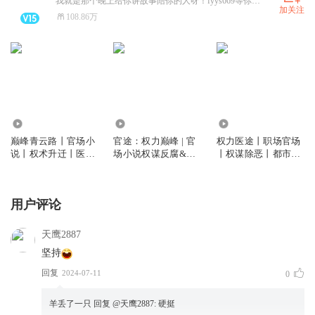
我就是那个晚上给你讲故事陪你的人呀！fyys669等你来摧更！
加关注
108.86万
683.03万
3.11亿
215.59万
巅峰青云路丨官场小
官途：权力巅峰 | 官
权力医途丨职场官场
说丨权术升迁丨医官
场小说权谋反腐&权
丨权谋除恶丨都市爽
反腐丨多人有声剧
色交易& | 多人剧|媲
文丨正能量小说丨多
美《人民的名义》
人有声剧
用户评论
天鹰2887
坚持
回复
2024-07-11
0
羊丢了一只
回复 @
天鹰2887
:
硬挺