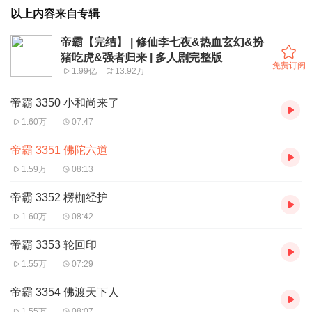
以上内容来自专辑
帝霸【完结】 | 修仙李七夜&热血玄幻&扮
猪吃虎&强者归来 | 多人剧完整版
免费订阅
1.99亿
13.92万
帝霸 3350 小和尚来了
1.60万
07:47
帝霸 3351 佛陀六道
1.59万
08:13
帝霸 3352 楞枷经护
1.60万
08:42
帝霸 3353 轮回印
1.55万
07:29
帝霸 3354 佛渡天下人
1.55万
08:07