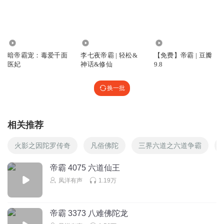
139.46万
22.86万
74.66万
暗帝霸宠：毒爱千面
李七夜帝霸 | 轻松&
【免费】帝霸 | 豆瓣
医妃
神话&修仙
9.8
换一批
相关推荐
火影之因陀罗传奇
凡俗佛陀
三界六道之六道争霸
帝霸 4075 六道仙王
凤洋有声
1.19万
帝霸 3373 八难佛陀龙