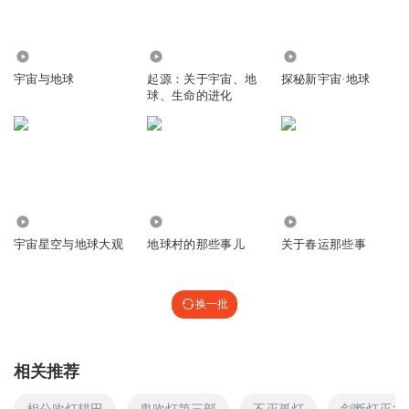
8776
7295
2.22万
宇宙与地球
起源：关于宇宙、地
探秘新宇宙·地球
球、生命的进化
7030
3159
2149
宇宙星空与地球大观
地球村的那些事儿
关于春运那些事
换一批
相关推荐
相公吹灯耕田
鬼吹灯第三部
不灭孤灯
剑断灯灭之