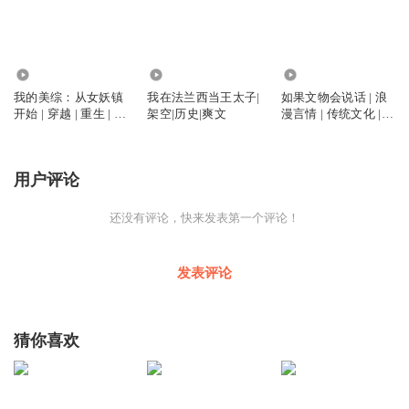
8.77万
18.32万
4328
我的美综：从女妖镇
我在法兰西当王太子|
如果文物会说话 | 浪
开始 | 穿越 | 重生 | 爽
架空|历史|爽文
漫言情 | 传统文化 |
文 | 综美剧 | 多播
文物保护
用户评论
还没有评论，快来发表第一个评论！
发表评论
猜你喜欢