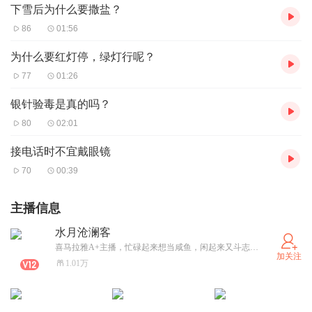
下雪后为什么要撒盐？
86
01:56
为什么要红灯停，绿灯行呢？
77
01:26
银针验毒是真的吗？
80
02:01
接电话时不宜戴眼镜
70
00:39
主播信息
水月沧澜客
喜马拉雅A+主播，忙碌起来想当咸鱼，闲起来又斗志满满想干事的矛盾星人，喜欢旅游、运动、睡觉、咸鱼躺( 〰 )
加关注
1.01万