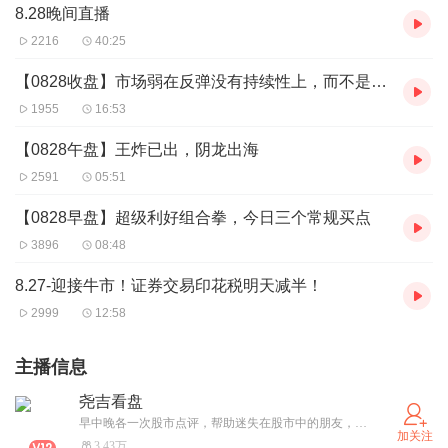
8.28晚间直播
2216
40:25
【0828收盘】市场弱在反弹没有持续性上，而不是没有反弹
1955
16:53
【0828午盘】王炸已出，阴龙出海
2591
05:51
【0828早盘】超级利好组合拳，今日三个常规买点
3896
08:48
8.27-迎接牛市！证券交易印花税明天减半！
2999
12:58
主播信息
尧吉看盘
早中晚各一次股市点评，帮助迷失在股市中的朋友，接引指路，脱离苦海，走向光明。投资有风险，入市需谨慎。
加关注
3.43万