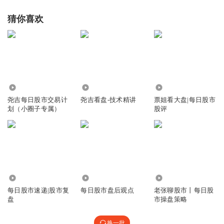
猜你喜欢
11.45万
1.41万
419.98万
尧吉每日股市交易计
尧吉看盘-技术精讲
票姐看大盘|每日股市
划（小圈子专属）
股评
358
3.61万
7241
每日股市速递|股市复
每日股市盘后观点
老张聊股市丨每日股
盘
市操盘策略
换一批