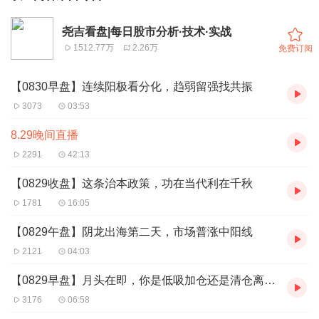
尧吉看盘|每日股市分析·技术·实战
1512.77万
2.26万
免费订阅
【0830早盘】连续阳极看分化，趋弱留强找共振
3073
03:53
8.29晚间直播
2291
42:13
【0829收盘】这条治本政策，功在当代利在千秋
1781
16:05
【0829午盘】阴龙出海第二天，市场普涨中阳线
2121
04:03
【0829早盘】月头在即，你是低吸加仓还是清仓离场？
3176
06:58