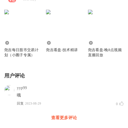
11.45万
1.41万
2.82万
尧吉每日股市交易计
尧吉看盘-技术精讲
尧吉看盘-晚8点视频
划（小圈子专属）
直播回放
用户评论
yyp99
哦
回复
2023-08-29
0
查看更多评论