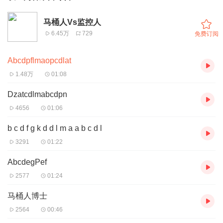
马桶人Vs监控人
6.45万
729
免费订阅
Abcdpflmaopcdlat
1.48万
01:08
Dzatcdlmabcdpn
4656
01:06
b c d f g k d d l m a a b c d l
3291
01:22
AbcdegPef
2577
01:24
马桶人博士
2564
00:46