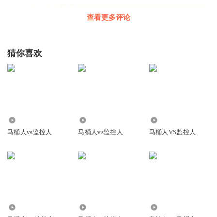
查看更多评论
猜你喜欢
回复
2024-03-16
0
听友458718066
回复 @
听友500821990
:
一
cafr9k3hjeyj449yk1p5
我要看图片
12.22万
76.69万
24.14万
回复
2024-09-15
0
马桶人vs监控人
马桶人vs监控人
马桶人VS监控人
听友288364623
慧芳肌肤慧芳哥哥发挥空间哈哈哈哈哈哈哈海天国君国君以
后有话费化工部门己赚荣誉俊杰很健康很开明和光华海天建
华建华俊杰华贵U个v慧芳和哥哥发挥好方法、光华发慧芳黄
海一个人也没有一次能得到一场成功的胜利！一起走进人生
6.79万
17.16万
1.19万
第一☝️！一次能在这里看了一遍地看了一下nj