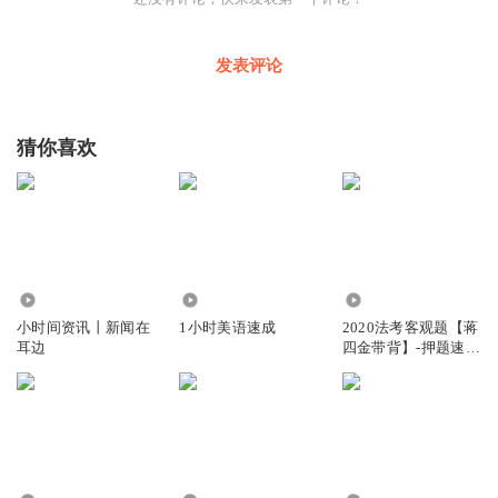
发表评论
猜你喜欢
4.22万
1.94万
16.36万
小时间资讯丨新闻在
1小时美语速成
2020法考客观题【蒋
耳边
四金带背】-押题速记
3小时