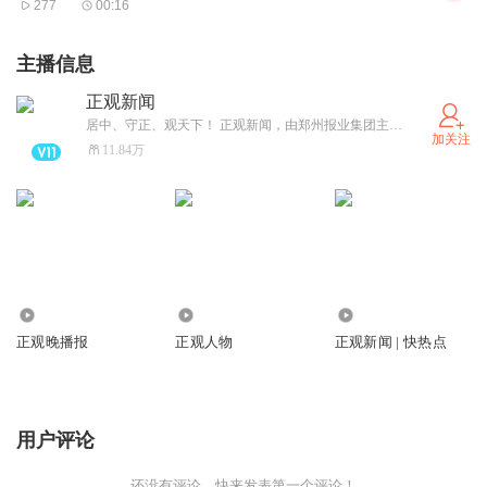
277
00:16
主播信息
正观新闻
居中、守正、观天下！ 正观新闻，由郑州报业集团主办，是郑州市全力打造的“扎根郑州、立足中原、放眼全球”的拥有较强影响力的新型主流媒体，集“新闻+政务+服务”于一体的突出文化和国际视野的新媒体平台。
加关注
11.84万
1779.97万
804.94万
43.28万
正观晚播报
正观人物
正观新闻 | 快热点
用户评论
还没有评论，快来发表第一个评论！