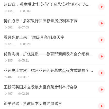
南宁东至成都东、重庆西间最快分别6小时51分、5小时17
超17级，强度堪比“杜苏芮”！台风“苏拉”直扑广东，多地宣布推迟开学、停运、关闭景区
分可达
4449
09:03
势在必行！多家银行回应存量房贷利率下调
502
07:05
看月亮爬上来！“超级月亮”现身天宇
7210
05:28
优质均衡，扩优提质——教育部新闻发布会介绍有关基础教育的两份意见
385
05:21
亚运史上首次！杭州亚运会开幕式点火方式是啥？总导演独家“剧透”
407
03:07
王毅同英国外交发展大臣克莱弗利举行会谈
407
02:26
郎平辟谣：执教日本女排纯属谣言