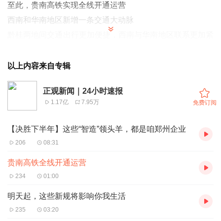
至此，贵南高铁实现全线开通运营
西南和华南地区新增一条交通大动脉
黔桂两地间交通出行更加便捷，西南与华南地区联系更加紧
密
贵南高铁是“八纵八横”高速铁路网包头至海口通道的重要组
以上内容来自专辑
成部分
正观新闻｜24小时速报
线路全长482公里，设计时速350公里
1.17亿
7.95万
免费订阅
其中贵南高铁贵荔段已于今年8月8日开通运营
贵南高铁沿线分布毛南族、瑶族、布依族等30多个少数民族
【决胜下半年】这些“智造”领头羊，都是咱郑州企业
聚居区
206
08:31
共设13座车站
贵南高铁全线开通运营
全线开通运营后，南宁至贵阳、成都、重庆等多地将开行直
234
01:00
达动车
明天起，这些新规将影响你我生活
南宁东到贵阳东旅行时间由原来的5个多小时缩短至最快2小
235
03:20
时53分