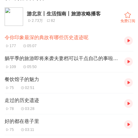
游北京丨生活指南丨旅游攻略播客
2.73万
82
免费订阅
令你印象最深的典故有哪些历史遗迹呢
177
05:07
躺平季的旅游即将来袭夫妻档可以干点自己的事啦走起
109
05:50
餐饮馆子的魅力
75
02:51
走过的历史遗迹
78
03:28
好的都在巷子里
75
03:11