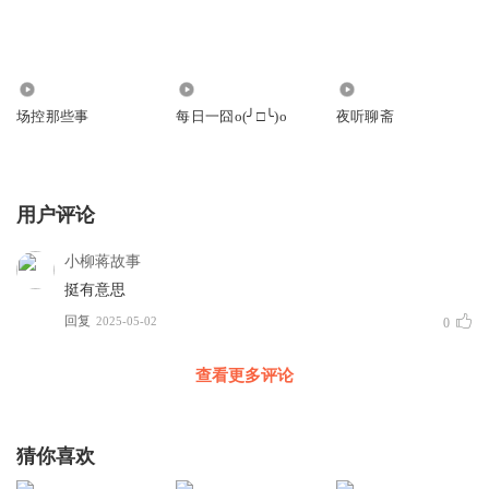
4174
1.83万
5.96万
场控那些事
每日一囧o(╯□╰)o
夜听聊斋
用户评论
小柳蒋故事
挺有意思
回复
2025-05-02
0
查看更多评论
猜你喜欢