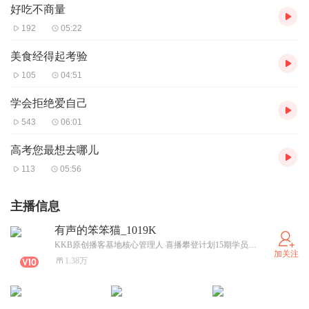
好吃不商量
192
05:22
美食经得起考验
105
04:51
学会拒绝爱自己
543
06:01
高考您最想去哪儿
113
05:56
主播信息
有声的笨笨猫_1019K
KKB原创播客基地核心管理人 喜播攀登计划15期学员， 全能型选手写播后期统筹画本一体 陪伴型主播 擅长情感沟通
加关注
1.38万