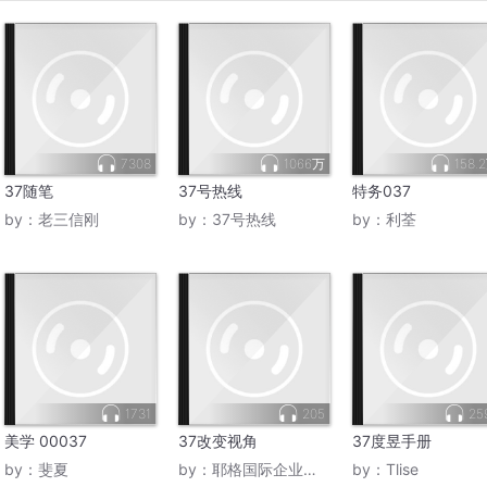
7308
1066万
158.
37随笔
37号热线
特务037
by：
老三信刚
by：
37号热线
by：
利荃
1731
205
25
美学 00037
37改变视角
37度昱手册
by：
斐夏
by：
耶格国际企业空中课堂
by：
Tlise