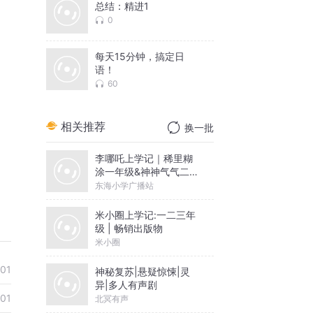
总结：精进1
0
每天15分钟，搞定日
语！
60
相关推荐
换一批
李哪吒上学记｜稀里糊
涂一年级&神神气气二年
级
东海小学广播站
米小圈上学记:一二三年
级 | 畅销出版物
米小圈
-01
神秘复苏|悬疑惊悚|灵
异|多人有声剧
-01
北冥有声