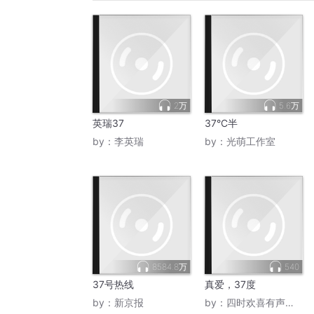
2万
5.6万
英瑞37
37°C半
by：
李英瑞
by：
光萌工作室
8584.8万
540
37号热线
真爱，37度
by：
新京报
by：
四时欢喜有声工作室