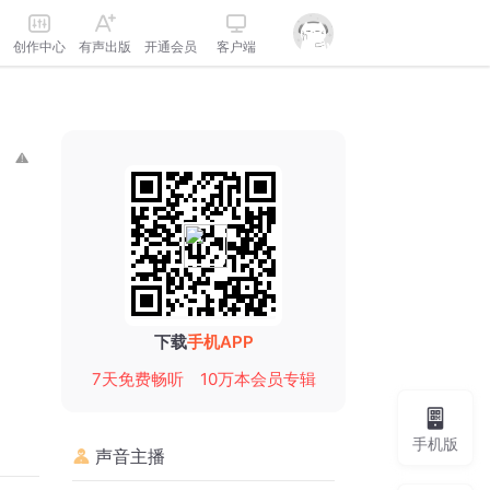
创作中心
有声出版
开通会员
客户端
下载
手机APP
7天免费畅听
10万本会员专辑
手机版
声音主播