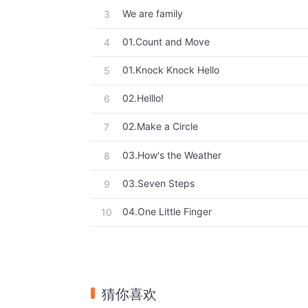
We are family
3
01.Count and Move
4
01.Knock Knock Hello
5
02.Helllo!
6
02.Make a Circle
7
03.How's the Weather
8
03.Seven Steps
9
04.One Little Finger
10
猜你喜欢