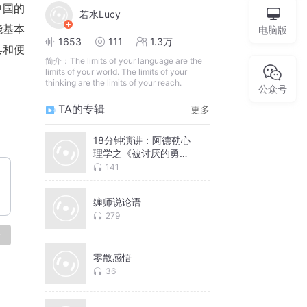
中国的
若水Lucy
能基本
电脑版
1653
111
1.3万
具和便
简介：
The limits of your language are the
limits of your world. The limits of your
thinking are the limits of your reach.
公众号
TA的专辑
更多
18分钟演讲：阿德勒心
理学之《被讨厌的勇
气》
141
缠师说论语
279
论
零散感悟
36