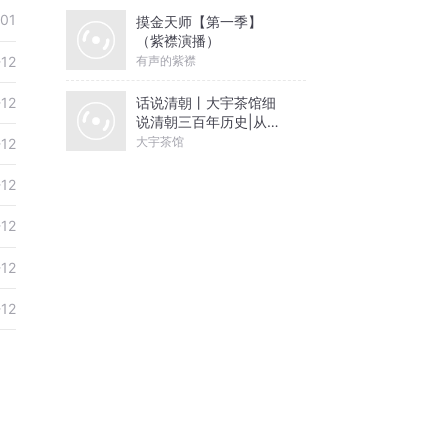
-01
摸金天师【第一季】
（紫襟演播）
有声的紫襟
-12
话说清朝丨大宇茶馆细
-12
说清朝三百年历史|从努
尔哈赤到末代皇帝溥仪|
大宇茶馆
-12
康熙雍正乾隆
-12
-12
-12
-12