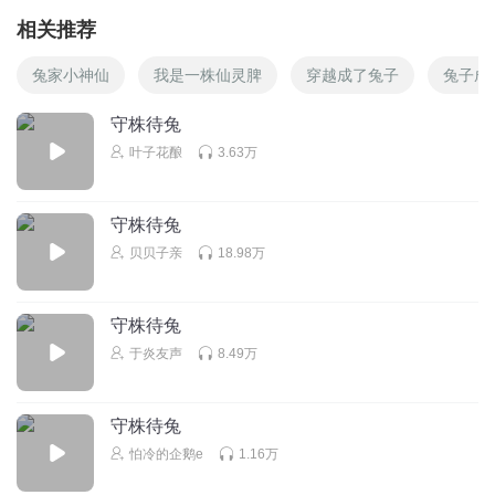
相关推荐
兔家小神仙
我是一株仙灵脾
穿越成了兔子
兔子成
守株待兔
叶子花酿
3.63万
守株待兔
贝贝子亲
18.98万
守株待兔
于炎友声
8.49万
守株待兔
怕冷的企鹅e
1.16万