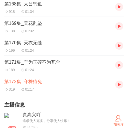
第168集_太公钓鱼
918
01:34
第169集_天花乱坠
138
01:32
第170集_天衣无缝
199
01:24
第171集_宁为玉碎不为瓦全
189
01:24
第172集_守株待兔
319
01:17
主播信息
真高兴吖
追求使人充实，分享使人快乐！
加关注
44.70万