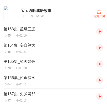
宝宝必听成语故事
3.19万
135
免费订阅
第163集_孟母三迁
55
01:10
第164集_妄自尊大
45
01:21
第165集_如火如荼
70
01:20
第166集_如鱼得水
84
01:51
第167集_失斧疑邻
97
01:13