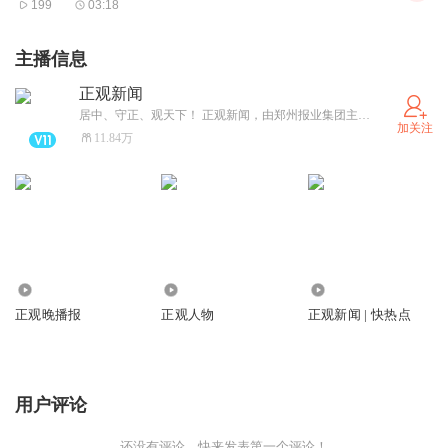
199
03:18
腔。”《装腔启示录》也描绘了一群“以不装为装”的老狐狸，
他们常以表面导师、实则猎手的身份出现，用看似自然得体
主播信息
之手段，精准地引导着“低段位者”入局。而当剧情推进，观
正观新闻
众逐渐发现他们为了持续维持看似轻松的“体面”，其精心设
居中、守正、观天下！ 正观新闻，由郑州报业集团主办，是郑州市全力打造的“扎根郑州、立足中原、放眼全球”的拥有较强影响力的新型主流媒体，集“新闻+政务+服务”于一体的突出文化和国际视野的新媒体平台。
加关注
计的伪装相比身处第一重的主角团而言，更冷漠可惧，不禁
11.84万
让人想到《随园诗话》有云：“人但知满口公卿之人俗，而
不知满口不趋公卿之人更俗。”
剧中，女主角为了迎合富豪马其远，努力调研对方公司和所
在行业的资料，甚至编好段子、学习茶艺以备尴尬解围，却
在一次看似闲聊中被对方告知“烧仓房”的故事。原来，在一
1778.45万
804.94万
43.27万
些富人眼中，怀揣野心和欲望的女孩一眼就会被看穿，但他
正观晚播报
正观人物
正观新闻 | 快热点
们喜欢看她一步步从单纯走向物质，直到习惯了上流生活却
被无情抛弃，此时的她们正如无人问津的“仓房”，毫无价
用户评论
值、尊严扫地。而让观众更觉不寒而栗的，是唐影回应马其
远的悠悠一句：“当你玩弄这些女孩的时候，人家可能也只
还没有评论，快来发表第一个评论！