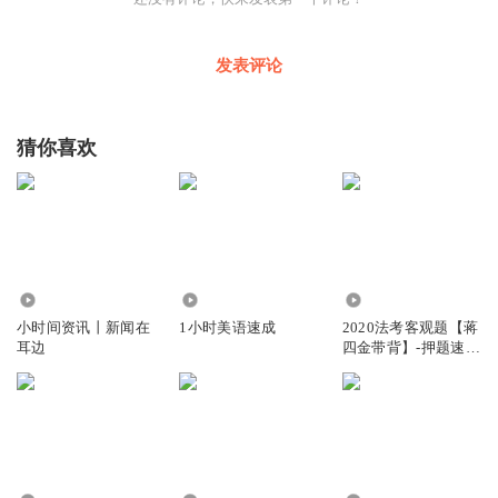
是把你当作一个长期的饭票呢。”至此，剧集的批判与反思
力度再上一层，两个“装腔”维度上的都市男女，在极尽能事
发表评论
地渲染出人们对财富和权力的追逐后，又细致入微地展现出
涉世未深的年轻人在诱惑和理想摇摆中的困窘与迷茫。
猜你喜欢
但是，若剧集仅停留在对“装”的分级展示，而缺乏更深刻的
理解与对个体的唤醒，《装腔启示录》便无需落在“启示”二
字。在剧情后半程，情节走向与人物关系如顺水而下，终来
到“装”的第三重：如果人人厌恶装腔之举、作势之徒，为何
这种现象普遍存在，甚至愈演愈烈？在看透说破“装”的虚假
4.22万
1.94万
16.36万
面具之后，人为什么喜欢装？为什么讨厌装？装对人生有什
小时间资讯丨新闻在
1小时美语速成
2020法考客观题【蒋
耳边
四金带背】-押题速记
么价值？
3小时
原著作者柳翠虎有一个创作观点：“装腔”既有否定意义，也
有肯定成分，那就是“装腔”包含着职场人用力生活的信
号。“不精致，就刻意假装精致，直到你真的精致；不自
信，就努力强行自信，直到你真的自信；渴望腔调，就假装