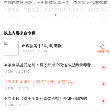
在国内数次再版，至今仍被津津乐道。作者保罗·福塞尔将
吃穿用行，乃至说话、微笑等日常行为建构成一条线索清晰
的鄙视链，让该书既成为一些人追求更高格调的指导，也化
身一本广泛传播的“装腔指南”。
近日，以“装腔”二字直接入题的现代都市剧《装腔启示录》
以上内容来自专辑
登陆湖南卫视、芒果TV季风剧场播出。在都市男女从相互
正观新闻｜24小时速报
试探到重拾自我的爱情故事之外，“怎么装”“装什么”“装不
1.17亿
7.95万
免费订阅
装”等话题成为观众热议的焦点。
作为一种刻意表现又心照不宣的行为，“装腔”在人类社会中
国家金融监管总局：有序开展个税递延型商业养老保险试点与个人养老金衔接
存在甚久。从社会行为的角度看，它往往指某人展现出自己
234
08:45
并不具备的气质与实力，实则是基于虚荣心的自我满足甚至
《装腔启示录》：“装腔”之外，勿忘“启示”
是欺骗行为。但《装腔启示录》以14集的体量，将这一“看
179
06:36
不惯、说不明”的现象做了鞭辟入里、逐层剥开的叙事呈
李白手稿《嘲王历阳不肯饮酒帖》是如何归国的
现，向观众描绘了当今都市职场与婚恋关系中，“装”的三
200
03:18
重“境界”。