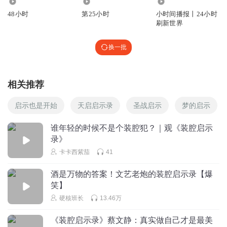
9394
2228
1980.50万
腔调，直到真的拥有格调”。假装、重复、坚持、精进、达
48小时
第25小时
小时间播报丨24小时
刷新世界
成，在一个个从“装”到“装成”的轮回中用力生活、去伪存
真，以伪装让自己告别伪装，在拧巴中与自己最终和解，便
换一批
是该剧集“启示”的落点，正如它的英文剧名：fake it till you
make it，没有，就假装有，直到某天真正拥有。
相关推荐
于是我们看到，王玉玊上任后，教唐影的第一件事情就是，
维护客户关系的最好方式不是讨好而是调教，双方明确了各
启示也是开始
天启启示录
圣战启示
梦的启示
自的底线后，互相磨合降低沟通成本。有了这番提点，唐影
谁年轻的时候不是个装腔犯？｜观《装腔启示
不再过度讨好刘美玲，刘美玲也再不敢假公济私折腾唐影；
录》
唐影无法接受被当作召之即来挥之即去的玩物，与马其远保
卡卡西紫茄
41
持距离后，却凭借专业能力得到对方的尊重；当王律独自一
酒是万物的答案！文艺老炮的装腔启示录【爆
人住院还要忍痛抹上口红开会时，她终于选择遵从内心，去
笑】
做一名美食博主；以及林心姿推开徐家柏后那句铿锵有力的
硬核班长
13.46万
回答：“归根结底，人应该学着自救。”
《装腔启示录》蔡文静：真实做自己才是最美
中国传统戏曲有“字真句笃，依腔贴调”之说。“腔调”本是一