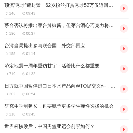
“装”的第一重，是精心挑选繁华下的假面，刻意迎合社会规
顶流“秀才”遭封禁：62岁粉丝打赏秀才52万仅追回数万
训与游戏规则。剧集开篇便充斥着这种“一眼假”的装腔作
246
09:43
势：女主角唐影作为CBD新人，为融入精英职场、“高端人
​茅台否认将推出茅台辣椒酱，但茅台酒心巧克力将面市
群”而不自觉地过起了“精致穷”的生活；男主角许子诠极善暧
180
00:37
昧拉扯，万花丛中过，片叶不沾身；甲方代表刘美玲喜欢
台湾当局提出参与联合国，外交部回应
用“明显而不刻意”的语气，在闺蜜面前疯狂输出老公的体贴
155
01:14
宠爱；还有林心姿、王律等一众群像设计，让精心设计的朋
泸定地震一周年重访甘宇：活着比什么都重要
友圈文案、笔挺的西装与落单奢侈品、太太们间的攀比和露
719
01:32
馅，连同“保持精致是CBD女人的自我修养”的宣言、“一线城
市新中产”的姿态，显得隆重而可笑。因此，当剧情的笑点
日方就中国暂停进口日本水产品向WTO提交文件，外交部回应
主要来自各人的腔调被拆穿之时，映射出的是都市人群自我
202
00:54
与安全感的丧失、消费主义对社会文化的强力塑造、社交网
研究生学制延长，也要赋予更多学生弹性选择的机会
络对个体认知的巨大影响。
218
03:45
“装”的第二重，来自原著小说中有一句点题之笔：“一个人如
世界杯惨败后，中国男篮亚运会前景如何？
果声称自己从不装腔，这个行为，本身就是一种装