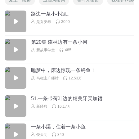
路边一条小小烟...
是乔安昂
3090
第20集 森林边有一条小河
新故事学堂
485
睡梦中，床边惊现一条鳄鱼！
马栏山广播站
12.53万
51.一条带荷叶边的精美牙买加裙
新经典
16.17万
一条小渠，住着一条小鱼
俊天明
340