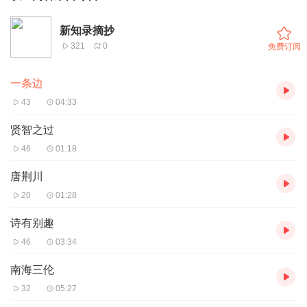
新知录摘抄
321
0
免费订阅
一条边
43
04:33
贤智之过
46
01:18
唐荆川
20
01:28
诗有别趣
46
03:34
南海三伦
32
05:27