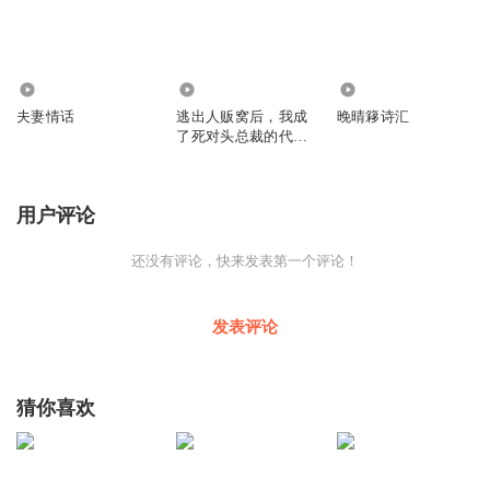
47.26万
1106
4449
夫妻情话
逃出人贩窝后，我成
晚晴簃诗汇
了死对头总裁的代理
夫人
用户评论
还没有评论，快来发表第一个评论！
发表评论
猜你喜欢