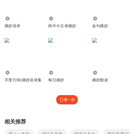
524
221
1797
摘抄语录
闲中今古录摘抄
金句摘抄
5146
4963
941
字里行间‖摘抄语录集
每日摘抄
摘抄朗读
换一批
相关推荐
爱上一条路
成仙为条狗
猫有九条命
我在异界活得