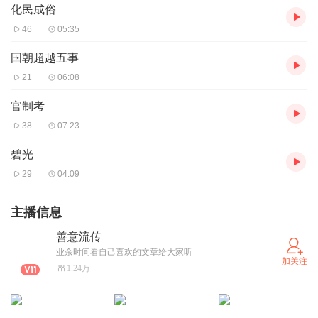
化民成俗
46
05:35
国朝超越五事
21
06:08
官制考
38
07:23
碧光
29
04:09
主播信息
善意流传
业余时间看自己喜欢的文章给大家听
加关注
1.24万