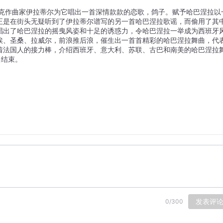
正是在街头无疑听到了伊拉蒂尔谱写的另一首哈巴涅拉歌谣，而偷用了其
唱出了哈巴涅拉的摇曳风姿和十足的诱惑力，令哈巴涅拉一举成为西班牙
埃、圣桑、拉威尔，前浪推后浪，催生出一首首精彩的哈巴涅拉舞曲，代
着法国人的接力棒，介绍西班牙、意大利、苏联、古巴和南美的哈巴涅拉
曲结束。
发表评
0
/
300