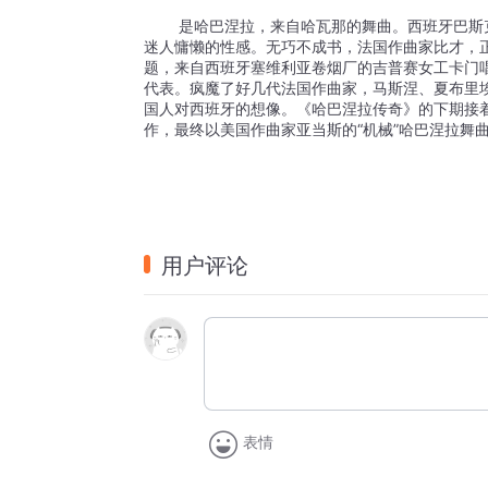
	是哈巴涅拉，来自哈瓦那的舞曲。西班牙巴斯克作曲家伊拉蒂尔为它唱出一首深情款款的恋歌，鸽子。赋予哈巴涅拉以一种
迷人慵懒的性感。
无巧不成书，法国作曲家比才，
题，来自西班牙塞维利亚卷烟厂的吉普赛女工卡门
代表。疯魔了好几代法国作曲家，马斯涅、夏布里
国人对西班牙的想像。《哈巴涅拉传奇》的下期接
作，最终以美国作曲家亚当斯的“机械”哈巴涅拉舞
用户评论
表情