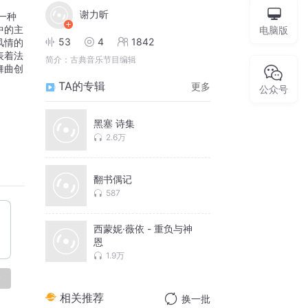
谢力昕
中的主
电脑版
53
4
1842
风情的
表着法
简介：
古典音乐节目编辑
舞曲创
TA的专辑
更多
公众号
黑塞 诗集
2.6万
翻书偶记
587
西蒙妮·薇依 - 重负与神
恩
1.9万
论
相关推荐
换一批