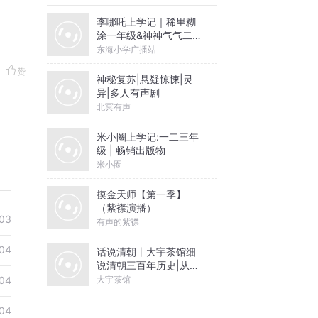
李哪吒上学记｜稀里糊
涂一年级&神神气气二年
级
东海小学广播站
赞
神秘复苏|悬疑惊悚|灵
异|多人有声剧
北冥有声
米小圈上学记:一二三年
级 | 畅销出版物
米小圈
摸金天师【第一季】
（紫襟演播）
03
有声的紫襟
04
话说清朝丨大宇茶馆细
说清朝三百年历史|从努
尔哈赤到末代皇帝溥仪|
大宇茶馆
04
康熙雍正乾隆
04