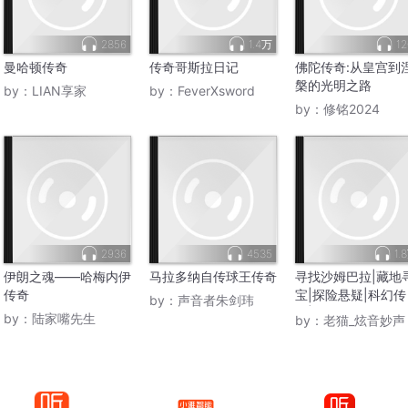
2856
1.4万
12
曼哈顿传奇
传奇哥斯拉日记
佛陀传奇:从皇宫到
槃的光明之路
by：
LIAN享家
by：
FeverXsword
by：
修铭2024
2936
4535
1.
伊朗之魂——哈梅内伊
马拉多纳自传球王传奇
寻找沙姆巴拉|藏地
传奇
宝|探险悬疑|科幻传
by：
声音者朱剑玮
奇|神秘
by：
陆家嘴先生
by：
老猫_炫音妙声