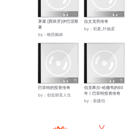
1326
67
茅屋 [西班牙]伊巴涅斯
拉文克劳传奇
著
by：
初夏_叶婉柔
by：
晚照枫林
3.1万
7.1万
巴菲特的投资传奇
伯克希尔-哈撒韦的60
年丨巴菲特投资传奇
by：
创造财富人生
by：
新建伯