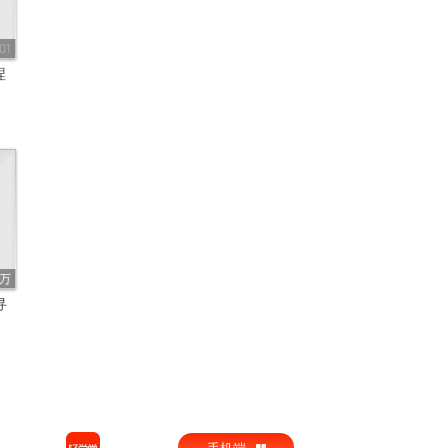
01
涅
8万
寻