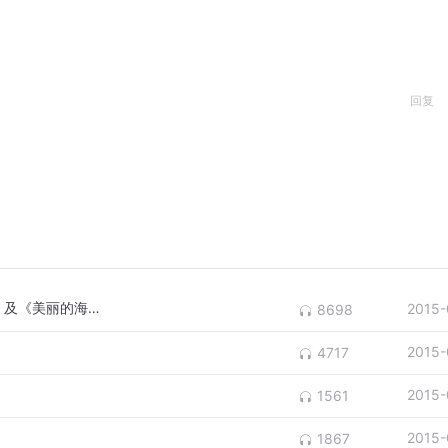
回复
罗伯特·舒曼 配乐朗诵《荒野男孩的叙事歌》及《美丽的海德维格》
2015-
8698
2015-
4717
2015-
1561
2015-
1867