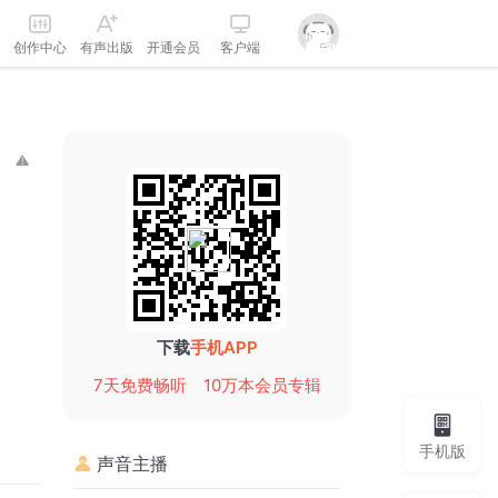
创作中心
有声出版
开通会员
客户端
下载
手机APP
7天免费畅听
10万本会员专辑
手机版
声音主播