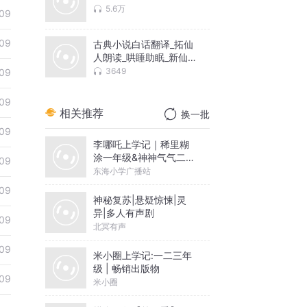
5.6万
09
09
古典小说白话翻译_拓仙
人朗读_哄睡助眠_新仙
古籍
3649
09
09
相关推荐
换一批
09
李哪吒上学记｜稀里糊
涂一年级&神神气气二年
09
级
东海小学广播站
09
神秘复苏|悬疑惊悚|灵
异|多人有声剧
09
北冥有声
09
米小圈上学记:一二三年
级 | 畅销出版物
09
米小圈