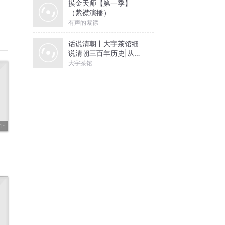
摸金天师【第一季】
（紫襟演播）
有声的紫襟
话说清朝丨大宇茶馆细
说清朝三百年历史|从努
尔哈赤到末代皇帝溥仪|
大宇茶馆
康熙雍正乾隆
15