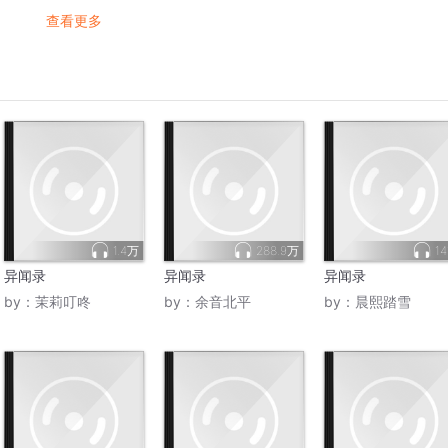
查看更多
1.4万
288.9万
14
异闻录
异闻录
异闻录
by：
茉莉叮咚
by：
余音北平
by：
晨熙踏雪