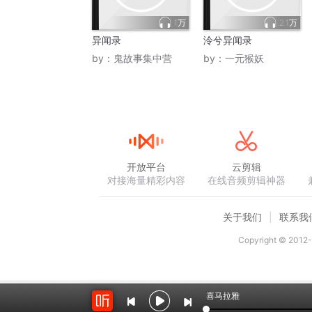
1万
2.1万
异闻录
泠兮异闻录
by：
鬼故事集中营
by：
一元猴妖
开放平台
云剪辑
对接海量精彩内容
在线音频剪辑神器
关于我们
联系我
Copyright © 2012-
喜马拉雅