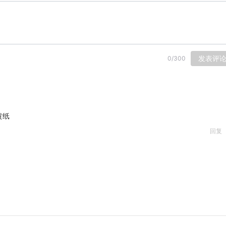
发表评
0
/
300
黄纸
回复