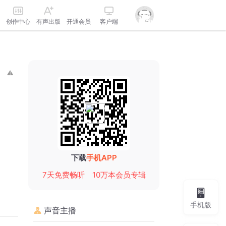
创作中心
有声出版
开通会员
客户端
下载
手机APP
7天免费畅听
10万本会员专辑
手机版
声音主播