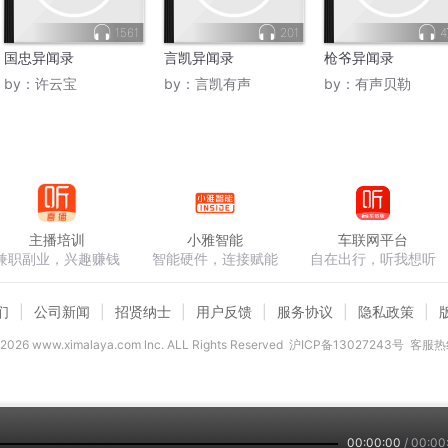
1561
201
国忠异闻录
言凯异闻录
枪爷异闻录
by：
许云宝
by：
言凯有声
by：
有声贝勒
主播培训
小雅智能
车联网平台
兼职副业，兴趣赚钱
智能硬件，连接赋能
自在出行，听我想听
们
公司新闻
招贤纳士
用户反馈
服务协议
隐私政策
2026
www.ximalaya.com lnc. ALL Rights Reserved
沪ICP备13027243号
客服热线
00:00:00
/
00:00