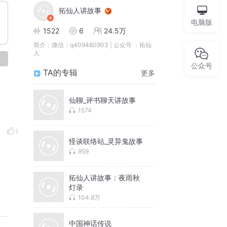
拓仙人讲故事
电脑版
1522
6
24.5万
简介：
微信：q409480903 | 公众号 ：拓仙
人
论
公众号
TA的专辑
更多
仙聊_评书聊天讲故事
1574
1
怪谈联络站_灵异鬼故事
959
拓仙人讲故事：夜雨秋
灯录
104.9万
中国神话传说