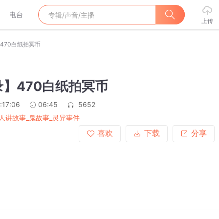
电台
上传
470白纸拍冥币
】470白纸拍冥币
:17:06
06:45
5652
人讲故事_鬼故事_灵异事件
喜欢
下载
分享