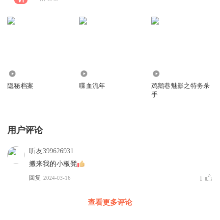
174.81万
399
22.85万
隐秘档案
喋血流年
鸡鹅巷魅影之特务杀
手
用户评论
听友399626931
搬来我的小板凳
回复
2024-03-16
1
查看更多评论