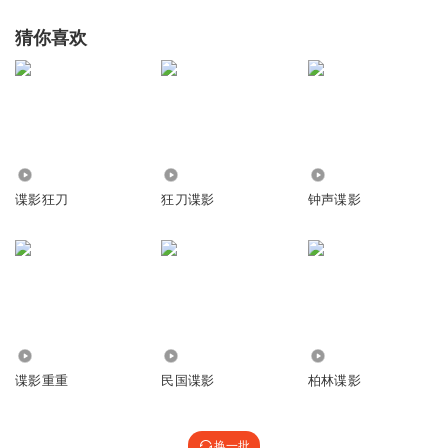
猜你喜欢
18.41万
8.06万
6278
谍影狂刀
狂刀谍影
钟声谍影
34.83万
2453
1823
谍影重重
民国谍影
柏林谍影
换一批