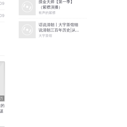
摸金天师【第一季】
09
（紫襟演播）
有声的紫襟
09
话说清朝丨大宇茶馆细
说清朝三百年历史|从努
尔哈赤到末代皇帝溥仪|
大宇茶馆
康熙雍正乾隆
3万
世的
谋