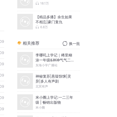
18.1万
【精品多播】余生如果
不相忘|豪门复仇
6.8万
09
相关推荐
换一批
09
李哪吒上学记｜稀里糊
涂一年级&神神气气二年
09
级
东海小学广播站
09
神秘复苏|悬疑惊悚|灵
异|多人有声剧
09
北冥有声
米小圈上学记:一二三年
09
级 | 畅销出版物
米小圈
09