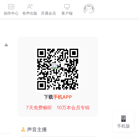
创作中心
有声出版
开通会员
客户端
下载
手机APP
7天免费畅听
10万本会员专辑
手机版
声音主播