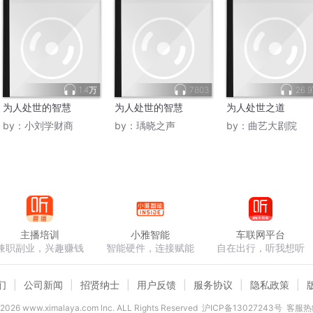
1.4万
7803
26.
为人处世的智慧
为人处世的智慧
为人处世之道
by：
小刘学财商
by：
瑀晓之声
by：
曲艺大剧院
主播培训
小雅智能
车联网平台
兼职副业，兴趣赚钱
智能硬件，连接赋能
自在出行，听我想听
们
公司新闻
招贤纳士
用户反馈
服务协议
隐私政策
2026
www.ximalaya.com lnc. ALL Rights Reserved
沪ICP备13027243号
客服热线