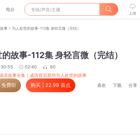
电台
上传
>
故事
为人处世的故事-112集 身轻言微（完结）
的故事-112集 身轻言微（完结）
:30:55
02:40
60
成语故事全集丨成语背后那些为人处世的故事
，免费听
购买 |
22.99
喜点
喜欢
下载
分享