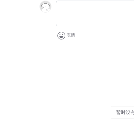
表情
暂时没