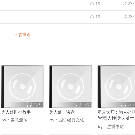
2023-
15
2023-
15
查看更多
4.2万
1462
28.
为人处世小故事
为人处世诀窍
星云大师：为人处
智慧|人性|为人处世
by：
善意流传
by：
国学经典文化传媒
略
by：
墨香书坊