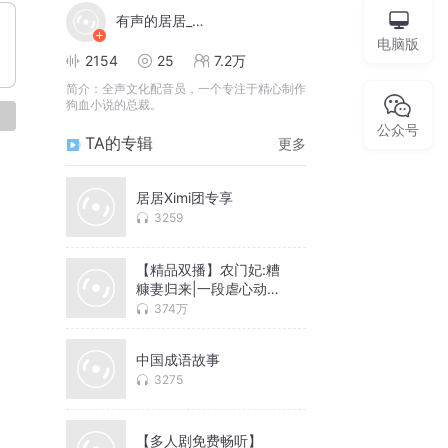
有声的居居_全声文化
电脑版
2154
25
7.2万
简介：
全声文化配音员，一个专注于精心制作
狗血小说的总裁。
论
公众号
TA的专辑
更多
居居Ximi团专享
3259
【精品双播】农门妃:糟
糠妻归来|一段虐心动人
的爱情故事
374万
中国成语故事
3275
【多人剧免费畅听】