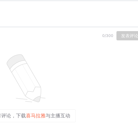
发表评
0
/
300
有评论，下载
喜马拉雅
与主播互动