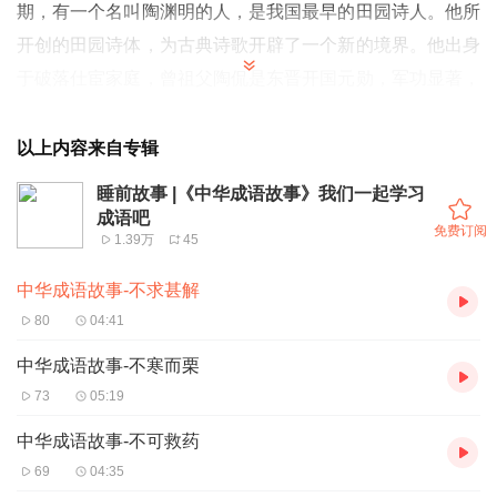
期，有一个名叫陶渊明的人，是我国最早的田园诗人。他所
开创的田园诗体，为古典诗歌开辟了一个新的境界。他出身
于破落仕宦家庭，曾祖父陶侃是东晋开国元勋，军功显著，
官至大司马，都督八州军士，荆江二州刺史，封长沙郡公。
祖父陶茂，父亲陶艺，都做过太守。他年幼时家庭衰微，九
以上内容来自专辑
岁葬父与母妹三人度日。叔父陶奎介绍他任彭泽县令。到任
睡前故事 |《中华成语故事》我们一起学习
八十一天，陶渊明不想喂五斗米，折腰想象李小儿，于是授
成语吧
免费订阅
1.39万
45
印去直。自此，陶渊明十三年的仕途生活就此结束。这十三
年是他为实现大济苍生的理想抱负而不断的尝试。
中华成语故事-不求甚解
80
04:41
中华成语故事-不寒而栗
73
05:19
中华成语故事-不可救药
69
04:35