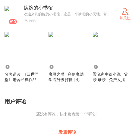
婉婉的小书馆
欢迎来到婉婉的小书馆，这是一个读书的小天地。希望爱听书，爱读书的小伙伴们和我一起读书，共同成长！
加关注
1995
1.68万
1924
5.93万
名著诵读 |《四世同
魔灵之书 | 穿到魔法
梁晓声中篇小说 | 父
堂》老舍经典作品-女
学院升级打怪 | 免费
亲 母亲 - 免费女播
播版-免费
单播
用户评论
还没有评论，快来发表第一个评论！
发表评论