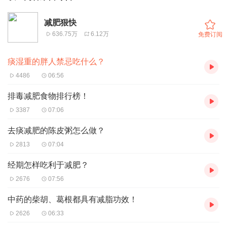
减肥狠快
636.75万
6.12万
免费订阅
痰湿重的胖人禁忌吃什么？
4486
06:56
排毒减肥食物排行榜！
3387
07:06
去痰减肥的陈皮粥怎么做？
2813
07:04
经期怎样吃利于减肥？
2676
07:56
中药的柴胡、葛根都具有减脂功效！
2626
06:33