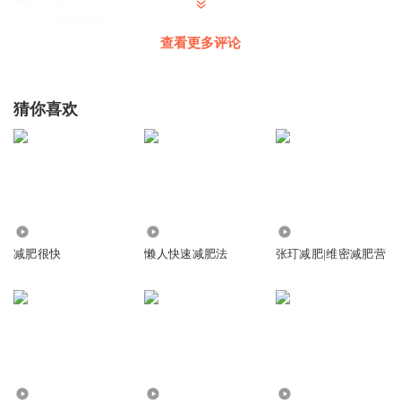
不要音乐！！
查看更多评论
回复
2024-08-05
0
猜你喜欢
2513
4925
7967
减肥很快
懒人快速减肥法
张玎减肥|维密减肥营
81
1.32万
88.93万