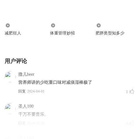
287.52万
12.46万
21.45万
减肥狂人
体重管理妙招
肥胖类型知多少
用户评论
撒儿beer
营养师讲的少吃重口味对减痰湿棒极了
回复
2024-04-01
1
圣人100
千万不要音乐。
回复
2024-08-05
0
圣人100