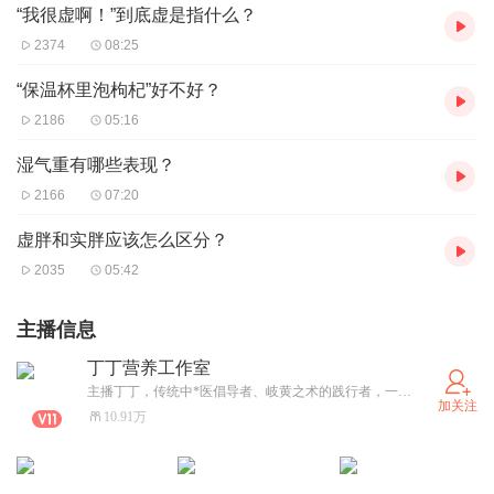
“我很虚啊！”到底虚是指什么？
2374
08:25
“保温杯里泡枸杞”好不好？
2186
05:16
湿气重有哪些表现？
2166
07:20
虚胖和实胖应该怎么区分？
2035
05:42
主播信息
丁丁营养工作室
主播丁丁，传统中*医倡导者、岐黄之术的践行者，一级公共营养师、高级健康管理师、高级美容师，专栏撰稿人，获喜马拉雅FM健康领域官方认证，喜马拉雅FM独家签约主播。主讲中*医养生、健康管理及营养食疗，提供健康咨询、专业养生建议，为您传授简单、实用、有效的健康秘籍。愿全天下的女性都美丽安康！
加关注
10.91万