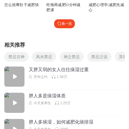
怎么按摩肚子减肥快
吃饱再减肥‖3分钟减
减肥心理学|减肥先减
肥课
心
换一批
相关推荐
禁忌古神
风水禁忌
神之禁忌
禁忌之说
异界
又胖又弱的女人往往痰湿过重
芳华之约
1.36万
胖人多是痰湿体质
今天来养生
1.25万
胖人多痰湿，如何减肥化痰排湿