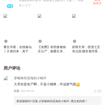
女频星际科幻新书《星际废土指挥官》上架了，与凤行同款搞笑修仙文《团宠小师妹，竟是天道亲闺女》上架了，女主竟然穿越成了一只秃毛鸡，这谁能忍，没办法，女主得忍
加关注
37.97万
97.77万
10.67万
503.15万
重生学霸，在线修仙
【免费】前世惨被镇
奶萌天师，团宠七宝
丨大佬归来，真千金
压分尸，她重生杀疯
有点甜|爆笑都市悬疑
竟是修仙老祖丨大女
了｜锦鲤&兔比｜复
风水文|萌宝|灵异|多
主丨修仙丨多人有声
仇｜爽文｜夫人你马
人有声剧
剧
甲又掉了|多人有声剧
用户评论
穿梭林间花海的小蜗牛
大哥你是丧尸啊，不是小猫咪，咋这娇气呢
回复
2023-09-18
11
香菜啵啵BO
回复 @
穿梭林间花海的小蜗牛
:
惯出来的呗！