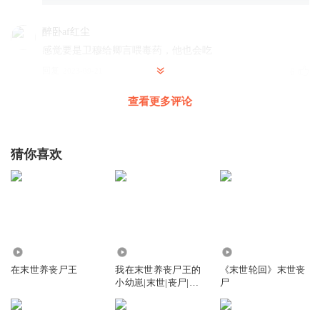
醉卧af红尘
感觉要是卫穆给卿言喂毒药，他也会吃
回复
2023-09-21
6
查看更多评论
惠丫头j
回复 @
醉卧af红尘
:
他都想把自己喂给阿慕吃
塔塔李西
猜你喜欢
好娇气好可爱的丧尸
，坐地板嫌弃不舒服要抱抱、藏小怪
物眼珠子、硬喂卿严吃三叶草…
回复
2023-09-16
5
桃也雾蔓蔓
7025
17.83万
120.69万
啥时候卫慕才会恢复神志
在末世养丧尸王
我在末世养丧尸王的
《末世轮回》末世丧
回复
2023-12-09
5
小幼崽|末世|丧尸|精
尸
品多播
九个橙子