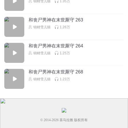
东方朔1975
锦鲤雪儿猫
1.35万
特别想知道，草的功效
回复
2023-09-17
3
和丧尸男神在末世厮守 263
锦鲤雪儿猫
1.26万
一生誓言1018
回复 @
东方朔1975
:
我也想知道，是不是可以避免致
幻的
和丧尸男神在末世厮守 264
思期绵绵
锦鲤雪儿猫
1.25万
好娇气的丧尸，哈哈哈哈
回复
2025-03-19
2
和丧尸男神在末世厮守 268
锦鲤雪儿猫
1.23万
桃jia聆听
卫慕叫声听不够咋办
回复
2023-09-16
2
© 2014-
2026
喜马拉雅 版权所有