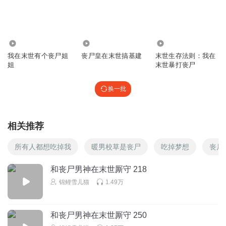
卫慕的玩具，还真是不挑，还藏了眼珠子。 卫慕喂卿严吃三
叶草，不能不吃那种，自己也尝尝，太难吃了，吐了
回复
2023-09-16
4
9.18万
17.48万
164.90万
一生誓言1018
回复 @
九个橙子
:
我在末世有个丧尸姐
丧尸皇在末世搞基建
末世生存法则：我在
姐
末世暴打丧尸
王一宝愛肖赞
换一批
还好喂的是三叶草不是眼珠子
回复
2023-09-22
3
相关推荐
一生誓言1018
回复 @
王一宝愛肖赞
:
噗哈哈哈哈哈哈哈哈哈哈哈哈
哈哈哈哈哈哈哈
所有人都想吃掉我
暖男校草是丧尸
吃掉梦想
丧尸
和丧尸男神在末世厮守 218
珈禾Tyler
锦鲤雪儿猫
1.49万
还以为顾长生是小说里的人物呢，这是艺名吗
回复
2023-12-17
3
和丧尸男神在末世厮守 250