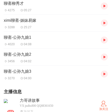
聊斋柳秀才
4275
05:27
ximi聊斋-姊妹易嫁
3288
25:27
聊斋-公孙九娘1
4020
04:08
聊斋-公孙九娘2
3456
04:02
聊斋-公孙九娘3
3270
04:00
主播信息
力哥讲故事
VX:jndhs800 QQ88361650
加关注
26.91万