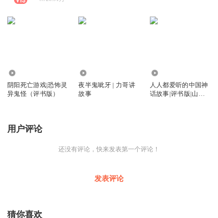
7038
74.91万
11.15万
阴阳死亡游戏|恐怖灵
夜半鬼呲牙 | 力哥讲
人人都爱听的中国神
异鬼怪（评书版）
故事
话故事|评书版|山海
经|睡前故事|中国民
间故事|力哥播讲
用户评论
还没有评论，快来发表第一个评论！
发表评论
猜你喜欢