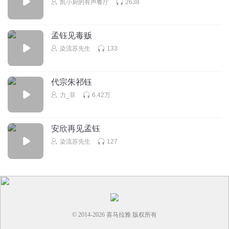
凯小厨的有声餐厅
2638
ORE00K
对呀，为什么是亲姐妹？很好，就是太少了
孟钰见毒贩
回复
2024-07-01
0
染流苏先生
133
心动楚晚宁
？！！！结局来的猝不及防
代宗朱祁钰
力_菲
6.42万
回复
2024-05-27
0
侑聲
安欣再见孟钰
啊？真的成姐妹了？
染流苏先生
127
回复
2024-01-04
0
© 2014-
2026
喜马拉雅 版权所有