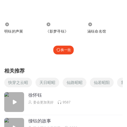
云肪
回复 @
谛兽
:
对呀，宝子，钰钰昭昭字数就这么多，后续的专
辑主播就会选择字数多一点的作品
981
400
395
jyyyuan
明钰的声展
《影梦寻钰》
涵钰命名馆
感觉第二部可以来个骨科😉
回复
2023-10-05
1
换一批
麦耶尔林克大人
回复 @
jyyyuan
:
我要骨科
相关推荐
听说你也玩原神
钰钰声音好听唉，是属于那种比较中性的，但就是好听
完
快穿之云昭
天日昭昭
仙路昭昭
仙若昭阳
我
结撒花🌸
回复
2024-01-16
0
徐怀钰
姜会更加美好
9587
麦耶尔林克大人
我觉得还蛮好看的
缦钰的故事
回复
2023-10-14
0