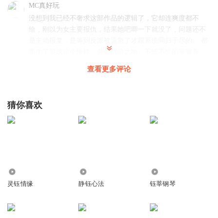
MC真好玩
没想到我已经不奢求这部作品的逻辑了，它却连爽度都不
给，刚以为女主要报仇，结果她吧唧一下就没了，问题还不
是主动报复，是等到反派被逼急了才跟系统同归于尽的。 都
重生了混成这个惨样，身处危险之地，不慌不忙的等被弄
死，也没谁了。 双女主的意义也没有见着，女主角吧唧太
查看更多评论
快，回过神来就听到一句投胎成了双胞胎( ˙-˙ )什么鬼啊？！
全是槽点啊！
回复
2023-10-04
6
猜你喜欢
溜达的猫_6h
我要相亲相爱一家人呢，
回复
2024-01-12
3
4470
3253
1697
谛兽
灵钰情缘
静钰心法
钰莘钢琴
就这就这它完结了
回复
2023-09-23
0