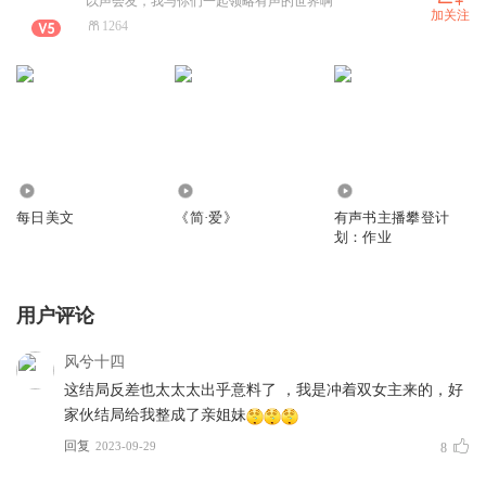
以声会友，我与你们一起领略有声的世界啊
加关注
1264
1462
4320
512
每日美文
《简·爱》
有声书主播攀登计
划：作业
用户评论
风兮十四
这结局反差也太太太出乎意料了 ，我是冲着双女主来的，好
家伙结局给我整成了亲姐妹
回复
2023-09-29
8