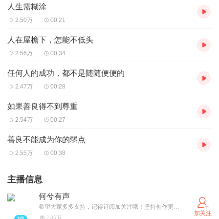
人生需糊涂
2.50万
00:21
人在屋檐下，怎能不低头
2.56万
00:34
任何人的成功，都不是随随便便的
2.47万
00:28
如果善良得不到尊重
2.54万
00:27
善良不能成为你的弱点
2.55万
00:38
主播信息
何兮有声
希望大家多多支持，记得订阅加关注哦！坚持创作更好的作品，呈现给大家！
加关注
2.05万