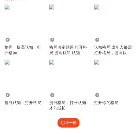
106.01万
1.64万
2.31万
格局｜提高认知，打
格局决定结局|打开格
认知格局|成年人都需
开格局
局|提高认知|认知觉
打开格局，提高认知
醒
才能少走弯路
2.71万
75.04万
69.19万
提升认知，打开格局
提升格局，打开认知
打开你的格局
才能成长
换一批