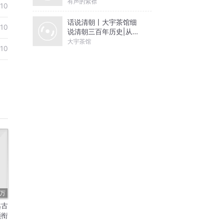
有声的紫襟
10
话说清朝丨大宇茶馆细
10
说清朝三百年历史|从努
尔哈赤到末代皇帝溥仪|
大宇茶馆
10
康熙雍正乾隆
4万
越古
领衔