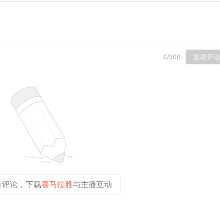
发表评
0
/
300
有评论，下载
喜马拉雅
与主播互动