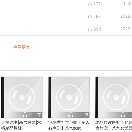
2023-
232
2023-
255
2023-
390
查看更多
159.2万
1172.5万
3.
灵棺诡事|杀气黩武|双
港综世界大枭雄丨多人
绝品伴读医妃丨穿
播精品悬疑
有声剧丨杀气黩武
言甜宠丨杀气黩武