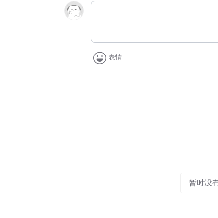
表情
暂时没