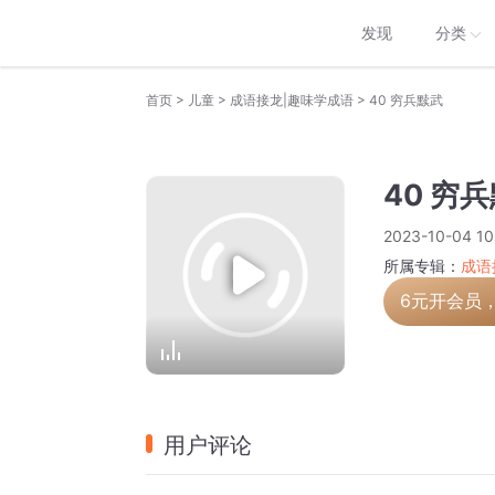
发现
分类
>
>
>
首页
儿童
成语接龙|趣味学成语
40 穷兵黩武
40 穷
2023-10-04 10
所属专辑：
成语
6元开会员
用户评论