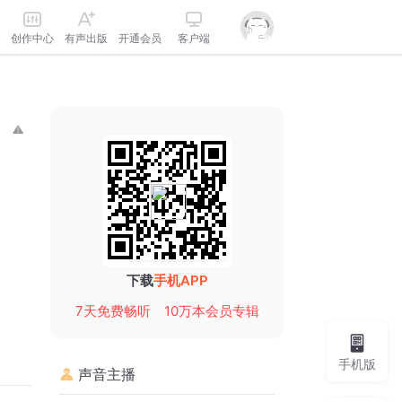
创作中心
有声出版
开通会员
客户端
下载
手机APP
7天免费畅听
10万本会员专辑
手机版
声音主播