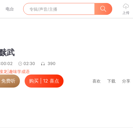
电台
上传
兵黩武
:00:02
02:30
390
接龙|趣味学成语
，免费听
购买 |
12
喜点
喜欢
下载
分享