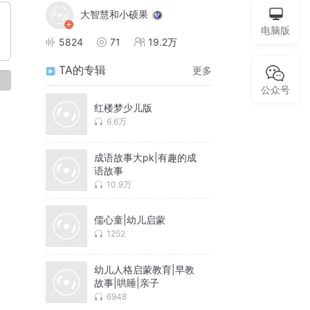
大智慧和小硕果
电脑版
5824
71
19.2万
TA的专辑
更多
论
公众号
红楼梦少儿版
6.6万
成语故事大pk|有趣的成
语故事
10.9万
儒心童|幼儿启蒙
1252
幼儿人格启蒙教育|早教
故事|哄睡|亲子
6948