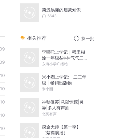
简浅易懂的启蒙知识
6643
相关推荐
换一批
09
李哪吒上学记｜稀里糊
涂一年级&神神气气二年
09
级
东海小学广播站
10
米小圈上学记:一二三年
级 | 畅销出版物
10
米小圈
神秘复苏|悬疑惊悚|灵
10
异|多人有声剧
北冥有声
10
摸金天师【第一季】
10
（紫襟演播）