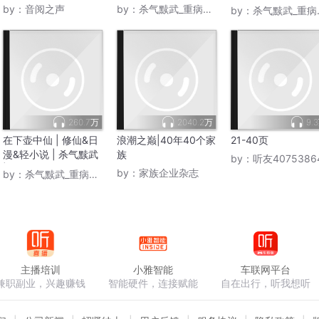
多人
by：
音阅之声
by：
杀气黩武_重病暂退
by：
杀气黩武_重病暂退
260.7万
2040.2万
9.
在下壶中仙 | 修仙&日
浪潮之巅|40年40个家
21-40页
漫&轻小说 | 杀气黩武
族
by：
听友4075386
|多人有声剧
by：
家族企业杂志
by：
杀气黩武_重病暂退
主播培训
小雅智能
车联网平台
兼职副业，兴趣赚钱
智能硬件，连接赋能
自在出行，听我想听