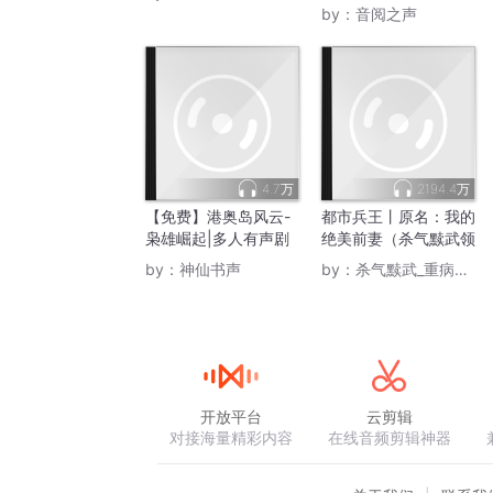
by：
音阅之声
4.7万
2194.4万
【免费】港奥岛风云-
都市兵王丨原名：我的
枭雄崛起|多人有声剧
绝美前妻（杀气黩武领
丨杀气黩武
衔多人）
by：
神仙书声
by：
杀气黩武_重病暂退
开放平台
云剪辑
对接海量精彩内容
在线音频剪辑神器