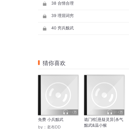
38 合情合理
39 理屈词穷
40 穷兵黩武
猜你喜欢
1.9万
91.4万
免费 小兵黩武
诡门棺|悬疑灵异|杀气
黩武&温小猴
by：
老布DD