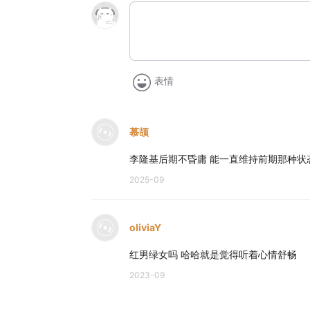
表情
慕颉
李隆基后期不昏庸 能一直维持前期那种状
2025-09
oliviaY
红男绿女吗 哈哈就是觉得听着心情舒畅
2023-09