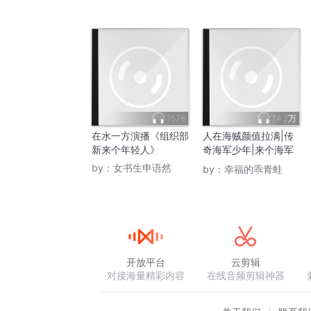
1578
14.2万
在水一方演播《组织部
人在海贼颜值拉满|传
新来个年轻人》
奇海军少年|来个海军
王尝尝
by：
女书生申语然
by：
幸福的乖青蛙
开放平台
云剪辑
对接海量精彩内容
在线音频剪辑神器