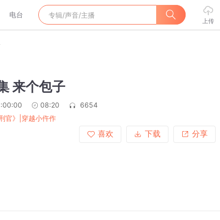
电台
上传
子
9集 来个包子
:00:00
08:20
6654
刑官》|穿越小仵作
喜欢
下载
分享