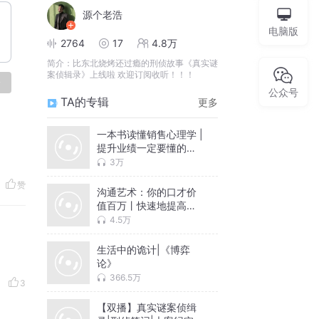
源个老浩
电脑版
2764
17
4.8万
简介：
比东北烧烤还过瘾的刑侦故事《真实谜
案侦辑录》上线啦 欢迎订阅收听！！！
论
公众号
TA的专辑
更多
一本书读懂销售心理学 |
提升业绩一定要懂的察
言、观色、攻心
3万
赞
沟通艺术：你的口才价
值百万丨快速地提高说
话的本事丨轻松应对各
4.5万
种场合的口才全书，一
本改变命运的口才技巧
生活中的诡计|《博弈
宝典！
论》
366.5万
3
【双播】真实谜案侦缉