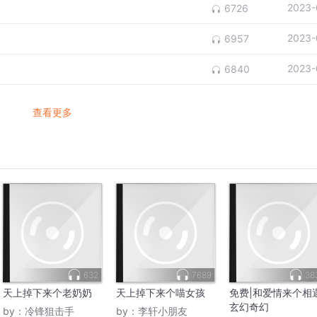
2023-
6726
2023-
6957
2023-
6840
查看更多
632
7689
38
天上掉下来个老奶奶
天上掉下来个喵女孩
免费|和爱情来个相遇
玄幻奇幻
by：
冷锋狙击手
by：
李轩小朋友