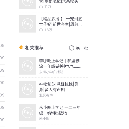
录|刑侦笔记|大案纪实|
探案推理
11万
【精品多播 】|一宠到底
世子妃|前世今生|恩怨情
仇|重生复仇|权谋心计
1.8万
09
相关推荐
换一批
09
李哪吒上学记｜稀里糊
涂一年级&神神气气二年
09
级
东海小学广播站
09
神秘复苏|悬疑惊悚|灵
异|多人有声剧
09
北冥有声
米小圈上学记:一二三年
09
级 | 畅销出版物
米小圈
09