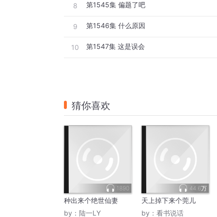
第1545集 偏题了吧
8
第1546集 什么原因
9
第1547集 这是误会
10
猜你喜欢
1890
44.6万
种出来个绝世仙妻
天上掉下来个莞儿
by：
陆一LY
by：
看书说话