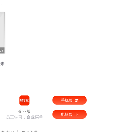
2万
-
典来
手机端
企业版
电脑端
员工学习，企业买单