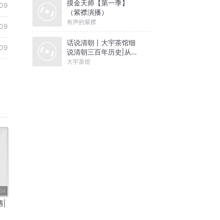
摸金天师【第一季】
09
（紫襟演播）
有声的紫襟
09
话说清朝丨大宇茶馆细
09
说清朝三百年历史|从努
尔哈赤到末代皇帝溥仪|
大宇茶馆
康熙雍正乾隆
34
|