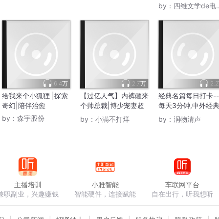
by：
四维文学de电子书
6.4万
2.7万
2.
给我来个小狐狸 |探索
【过亿人气】内裤砸来
经典名篇每日打卡--
奇幻|陪伴治愈
个帅总裁|博少宠妻超
每天3分钟,中外经
上头
个遍！
by：
森宇股份
by：
小满不打烊
by：
润物清声
主播培训
小雅智能
车联网平台
兼职副业，兴趣赚钱
智能硬件，连接赋能
自在出行，听我想听