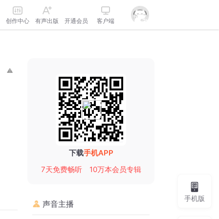
创作中心
有声出版
开通会员
客户端
下载
手机APP
7天免费畅听
10万本会员专辑
手机版
声音主播