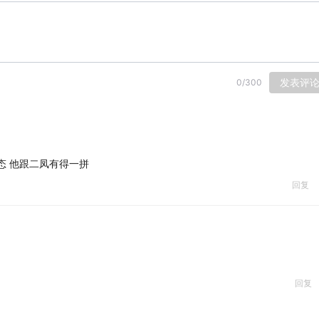
发表评
0
/
300
态 他跟二凤有得一拼
回复
回复