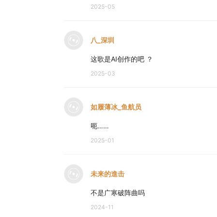
2025-05
却发现
电波鸣响传来的召唤
八_深圳
如风起时驭船破空远行
承载着生死无惧的使命
这歌是AI创作的吧 ？
你看
2025-03
未来已悄然到来
未知的反击须臾降临
如履薄冰_鱼航员
你听
呃……
浩瀚星空如深海
2025-01
掀起的浪潮直面存亡
你说
天行掌管宇宙命脉
未来的進击
迎面已覆盖蓝色未来
不是广寒破阵曲吗
2024-11
你看