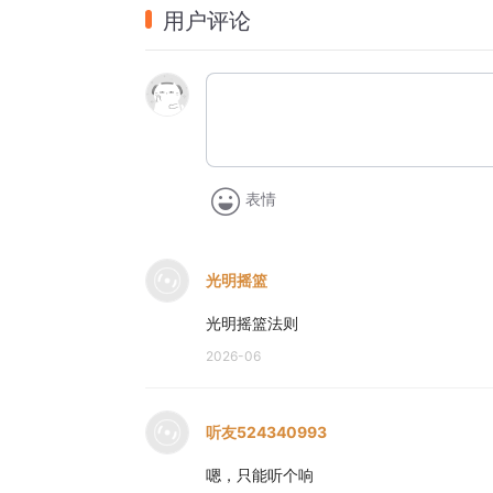
用户评论
你看
我站在世界之巅
却看不见万物的极限
你听
我纵横天空之上
却到不了星河的边界
表情
你说
世界之外还有光在
光明摇篮
是否能预知宇宙未来
光明摇篮法则
我曾经
2026-06
妄想守在筑梦的门外
幻想烽火能燃起号角声
还曾想
听友524340993
关于未来距离还很远
嗯，只能听个响
在遥不可及的光年之外