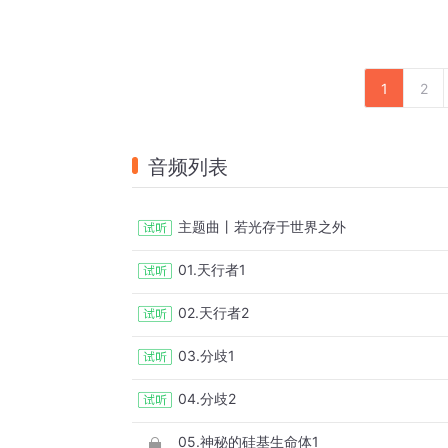
我站在世界之巅
却看不见万物的极限
你听
1
2
我纵横天空之上
却到不了星河的边界
音频列表
你说
世界之外还有光在
主题曲丨若光存于世界之外
是否能预知宇宙未来
我想
01.天行者1
若世界之外还有光在
02.天行者2
是不是知晓宇宙未来
03.分歧1
女声独白：If there is light beyond the world.
04.分歧2
05.神秘的硅基生命体1