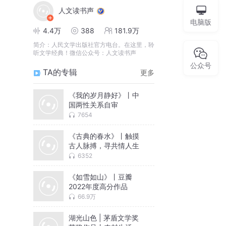
人文读书声
电脑版
4.4万
388
181.9万
简介：
人民文学出版社官方电台。在这里，聆
听文学经典！微信公众号：人文读书声
公众号
TA的专辑
更多
《我的岁月静好》丨中
国两性关系自审
7654
《古典的春水》丨触摸
古人脉搏，寻共情人生
6352
《如雪如山》丨豆瓣
2022年度高分作品
66.9万
湖光山色 | 茅盾文学奖