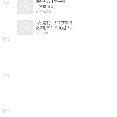
摸金天师【第一季】
赞
（紫襟演播）
有声的紫襟
话说清朝丨大宇茶馆细
说清朝三百年历史|从努
尔哈赤到末代皇帝溥仪|
大宇茶馆
康熙雍正乾隆
6
赞
2