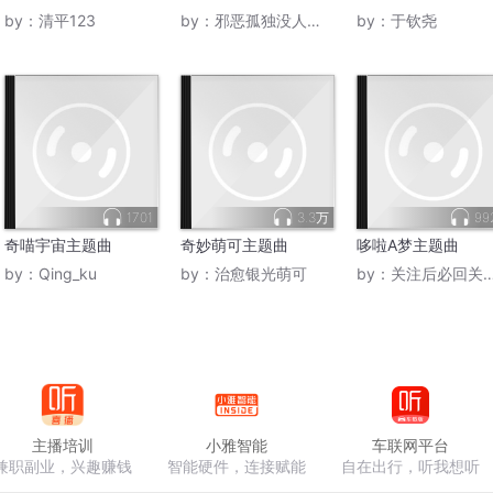
by：
清平123
by：
邪恶孤独没人理的坏葱
by：
于钦尧
1701
3.3万
99
奇喵宇宙主题曲
奇妙萌可主题曲
哆啦A梦主题曲
by：
Qing_ku
by：
治愈银光萌可
by：
关注后必回关的小叮当
主播培训
小雅智能
车联网平台
兼职副业，兴趣赚钱
智能硬件，连接赋能
自在出行，听我想听