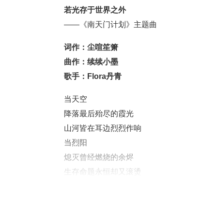
若光存于世界之外
——《南天门计划》主题曲
词作：尘喧笙箫
曲作：续续小墨
歌手：
Flora丹青
当天空
降落最后殆尽的霞光
山河皆在耳边烈烈作响
当烈阳
熄灭曾经燃烧的余烬
生存命题永恒却又滚烫
当星云
悄然汇聚凝结成形状
恍然听到万物湮灭生长