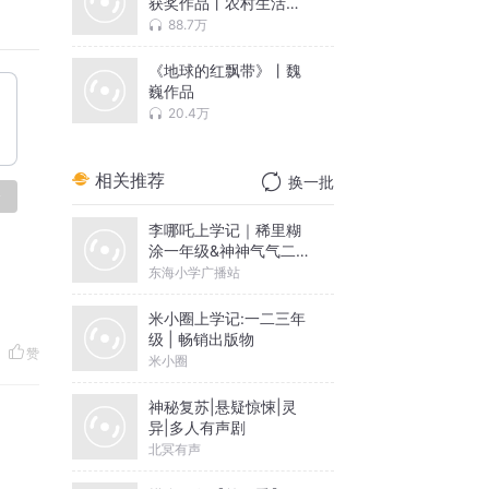
获奖作品丨农村生活变
革
88.7万
《地球的红飘带》丨魏
巍作品
20.4万
相关推荐
换一批
论
李哪吒上学记｜稀里糊
涂一年级&神神气气二年
级
东海小学广播站
米小圈上学记:一二三年
级 | 畅销出版物
赞
米小圈
神秘复苏|悬疑惊悚|灵
异|多人有声剧
北冥有声