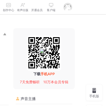
创作中心
有声出版
开通会员
客户端
下载
手机APP
7天免费畅听
10万本会员专辑
手机版
声音主播