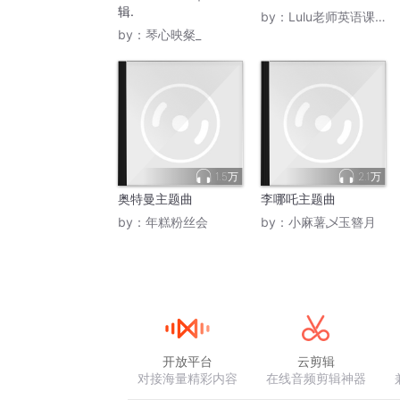
辑.
by：
Lulu老师英语课堂
by：
琴心映粲_
1.5万
2.1万
奥特曼主题曲
李哪吒主题曲
by：
年糕粉丝会
by：
小麻薯乄玉簪月
开放平台
云剪辑
对接海量精彩内容
在线音频剪辑神器