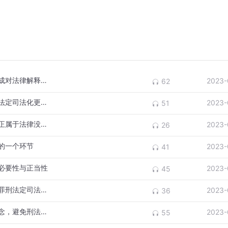
法律解释存在各种方法，而罪刑法定原则构成对法律解释的某种限制
2023-
62
找法有时可能是艰难的，因而对于实现罪刑法定司法化更具有重要意义
2023-
51
只有法律没有显形规定也没有隐形规定才真正属于法律没有明文规定
2023-
26
的一个环节
2023-
41
必要性与正当性
2023-
45
只有发展出一套娴熟的司法解释技术才能为罪刑法定司法化提供手段和方法保障
2023-
36
罪刑法定司法化必须坚持刑法谦抑的司法理念，避免刑法苛厉
2023-
55