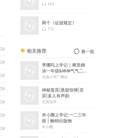
143
两个《证据规定》
712
09
相关推荐
换一批
09
李哪吒上学记｜稀里糊
涂一年级&神神气气二年
09
级
东海小学广播站
09
神秘复苏|悬疑惊悚|灵
异|多人有声剧
09
北冥有声
米小圈上学记:一二三年
09
级 | 畅销出版物
米小圈
09