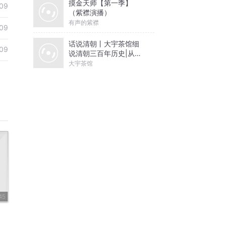
摸金天师【第一季】
09
（紫襟演播）
有声的紫襟
09
话说清朝丨大宇茶馆细
09
说清朝三百年历史|从努
尔哈赤到末代皇帝溥仪|
大宇茶馆
康熙雍正乾隆
45