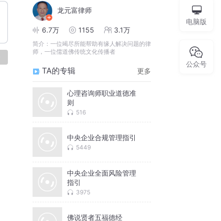
龙元富律师
电脑版
6.7万
1155
3.1万
简介：
一位竭尽所能帮助有缘人解决问题的律
师，一位儒道佛传统文化传播者
论
公众号
TA的专辑
更多
心理咨询师职业道德准
则
516
中央企业合规管理指引
5449
中央企业全面风险管理
指引
3975
佛说贤者五福德经