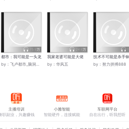
75.9万
24.8万
1
都市：我可能是一头龙
我家老婆可能是大佬
技术不可能是杀手
by：
飞卢都市_脑洞绝杀
by：
华风五
by：
努力拼搏888
主播培训
小雅智能
车联网平台
兼职副业，兴趣赚钱
智能硬件，连接赋能
自在出行，听我想听