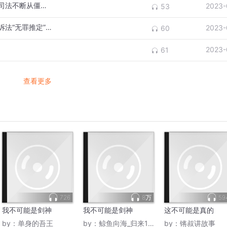
对正当理由和可宽宥理由的接受使得法学和司法不断从僵死的法律字眼中解放出来
2023-
53
存疑时作有利于被告人的解释与判断乃与刑诉法“无罪推定”相匹配的
2023-
60
2023-
61
查看更多
726
8万
59
我不可能是剑神
我不可能是剑神
这不可能是真的
by：
单身的吾王
by：
鲸鱼向海_归来1990
by：
锵叔讲故事