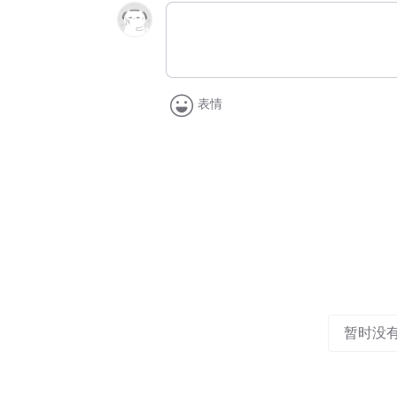
表情
暂时没