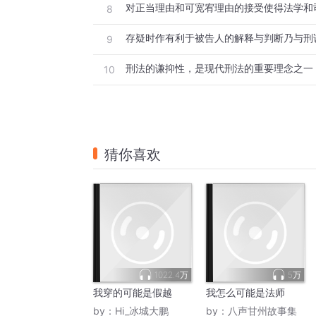
8
9
刑法的谦抑性，是现代刑法的重要理念之一
10
猜你喜欢
1022.4万
5万
我穿的可能是假越
我怎么可能是法师
by：
Hi_冰城大鹏
by：
八声甘州故事集