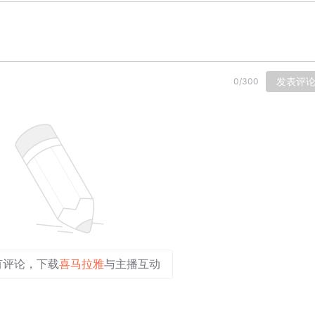
发表评
0
/
300
有评论，下载
喜马拉雅
与主播互动