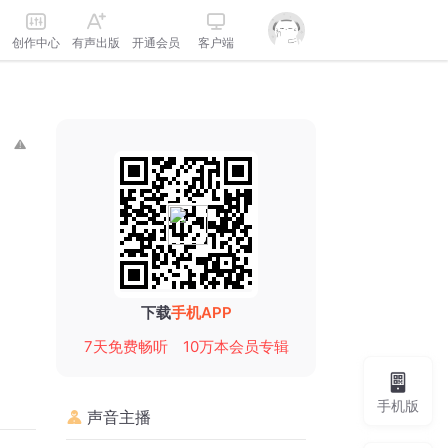
创作中心
有声出版
开通会员
客户端
下载
手机APP
7天免费畅听
10万本会员专辑
手机版
声音主播