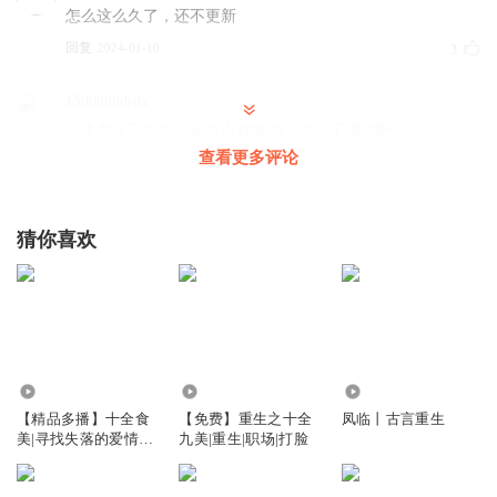
怎么这么久了，还不更新
回复
2024-01-10
3
1590898drda
这本书没写完吗？还有点好听的，怎么不播了啊！
查看更多评论
回复
2023-11-01
3
米莫琪
猜你喜欢
本以为找到一本好听的书，结果发现未完结，而且感觉也不
会要更新了，那到底是听还是不听啊？郁闷～
回复
2025-02-21
2
喃喃顺顺
为什么，不更了。不要啊，主播快更新啊啊啊啊
1
6025
28.66万
回复
2024-07-02
2
【精品多播】十全食
【免费】重生之十全
凤临丨古言重生
美|寻找失落的爱情著
九美|重生|职场|打脸
作|古言种田|欢喜冤
小兔子欧巴
家