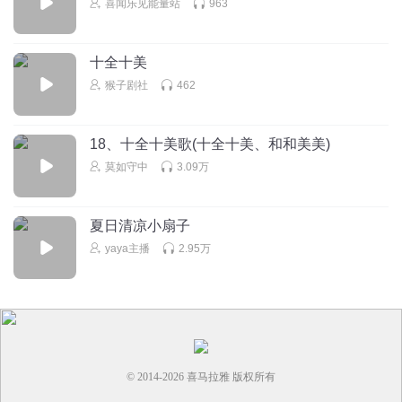
喜闻乐见能量站
963
十全十美
猴子剧社
462
18、十全十美歌(十全十美、和和美美)
莫如守中
3.09万
夏日清凉小扇子
yaya主播
2.95万
© 2014-
2026
喜马拉雅 版权所有