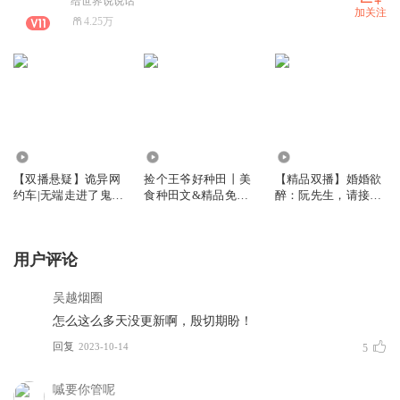
给世界说说话
加关注
4.25万
21.74万
1936.93万
1.42万
【双播悬疑】诡异网
捡个王爷好种田丨美
【精品双播】婚婚欲
约车|无端走进了鬼怪
食种田文&精品免费
醉：阮先生，请接招
世界
双播
| 甜宠&萌宝
用户评论
吴越烟圈
怎么这么多天没更新啊，殷切期盼！
回复
2023-10-14
5
嘁要你管呢