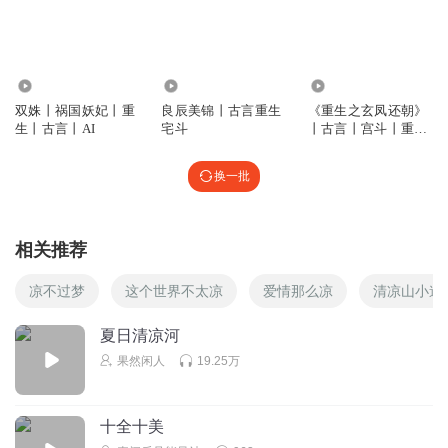
啊啊啊怎么断了
回复
2024-01-21
2
听友401006838
2.23万
13.30万
4.61万
这是断更的节奏嘛？
双姝丨祸国妖妃丨重
良辰美锦丨古言重生
《重生之玄凤还朝》
生丨古言丨AI
宅斗
丨古言丨宫斗丨重生
回复
2023-10-27
2
丨亘远出品
换一批
听_不同的世界
演播的非常棒，继续讲吧！
回复
2023-11-07
1
相关推荐
emm何必
凉不过梦
这个世界不太凉
爱情那么凉
清凉山小道
好可惜
夏日清凉河
回复
2025-08-10
0
果然闲人
19.25万
越0228
很好听呀！怎么断更了呢！
十全十美
回复
2025-05-08
0