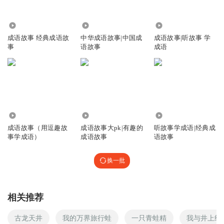
3662
1.24万
8.34万
成语故事 经典成语故
中华成语故事|中国成
成语故事|听故事 学
事
语故事
成语
1160
10.92万
4.67万
成语故事（用逗趣故
成语故事大pk|有趣的
听故事学成语|经典成
事学成语）
成语故事
语故事
换一批
相关推荐
古龙天井
我的万界旅行蛙
一只青蛙精
我与井上织