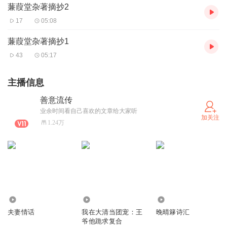
蒹葭堂杂著摘抄2
17
05:08
蒹葭堂杂著摘抄1
43
05:17
主播信息
善意流传
业余时间看自己喜欢的文章给大家听
加关注
1.24万
47.16万
370
4266
夫妻情话
我在大清当团宠：王
晚晴簃诗汇
爷他跪求复合