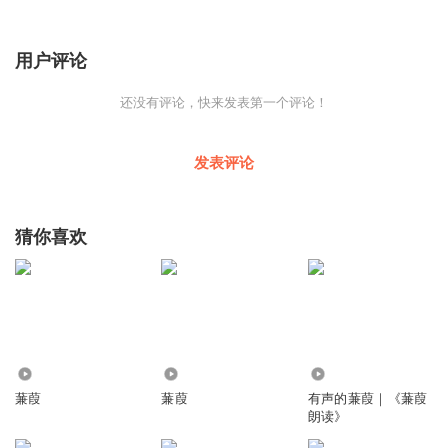
用户评论
还没有评论，快来发表第一个评论！
发表评论
猜你喜欢
1.40万
9057
9.67万
蒹葭
蒹葭
有声的蒹葭｜《蒹葭
朗读》