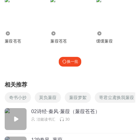
5.78万
408
2696
蒹葭苍苍
蒹葭苍苍
缓缓蒹葭
换一批
相关推荐
奇书小抄
莫负蒹葭
蒹葭梦絮
寄君尘鸢换我蒹葭
02诗经·秦风·蒹葭（蒹葭苍苍）
洁懿读书汇
30
129秦风_蒹葭