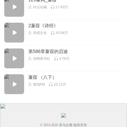
白云出岫
17.63万
2蒹葭《诗经》
同优文化
43.98万
第586章蒹葭的启迪
玥明珠书社
4.76万
蒹葭 （八下）
朗清FM
10.12万
© 2014-
2026
喜马拉雅 版权所有