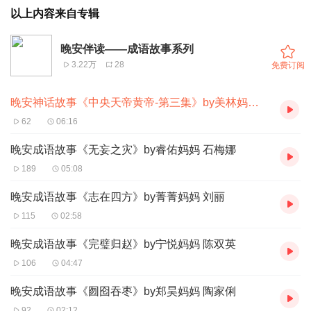
以上内容来自专辑
晚安伴读——成语故事系列
3.22万
28
免费订阅
晚安神话故事《中央天帝黄帝-第三集》by美林妈妈 刘雪平
62
06:16
晚安成语故事《无妄之灾》by睿佑妈妈 石梅娜
189
05:08
晚安成语故事《志在四方》by菁菁妈妈 刘丽
115
02:58
晚安成语故事《完璧归赵》by宁悦妈妈 陈双英
106
04:47
晚安成语故事《囫囵吞枣》by郑昊妈妈 陶家俐
92
02:12