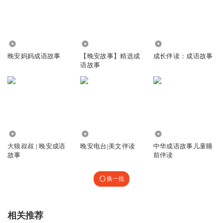
3916.57万
2.90万
555
晚安妈妈成语故事
【晚安故事】精选成
成长伴读：成语故事
语故事
276.67万
754
9911
大狼叔叔 | 晚安成语
晚安电台|美文伴读
中华成语故事儿童睡
故事
前伴读
换一批
相关推荐