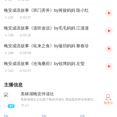
晚安成语故事《班门弄斧》by将骏妈妈 陈小红
135
03:27
晚安成语故事《道听途说》by毛毛妈妈 江漫漫
136
03:18
晚安成语故事《咗来之食》by璇玥妈妈 黎春珍
188
03:59
晚安成语故事《沧海桑田》by锐博妈妈 左莹
142
02:57
主播信息
美林湖晚安伴读社
美林湖湖主公社旗下晚安伴读社 用温柔的声音和梦幻的故事 哄睡美林湖的孩子~
加关注
423