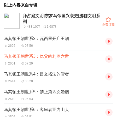
以上内容来自专辑
拜占庭文明|东罗马帝国兴衰史|漫聊文明系
列
免费订阅
483.10万
1.68万
马其顿王朝世系2：瓦西里开启王朝
2626
07:56
马其顿王朝世系3：仇父的利奥六世
2601
07:29
马其顿王朝世系4：昌文拓法的智者
2614
06:28
马其顿王朝世系5：禁止第四次婚姻
2610
06:53
马其顿王朝世系6：客串者亚力山大
2506
06:51