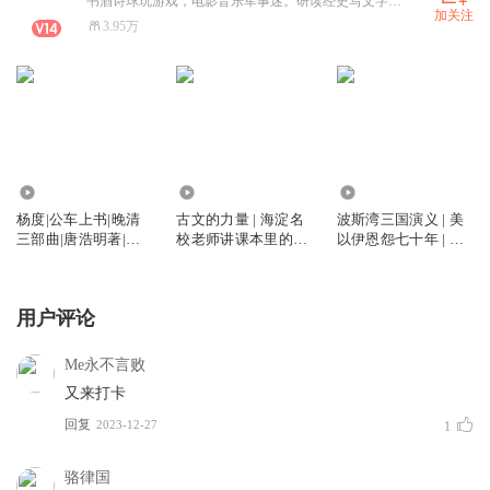
书酒诗球玩游戏，电影音乐军事迷。研读经史写文字，天文地理看美女。互联网资深从业者，前媒体人And投资顾问，有身份证的非成功人士，一个口嗨之徒。
加关注
3.95万
1.32万
2.53万
2.02万
杨度|公车上书|晚清
古文的力量 | 海淀名
波斯湾三国演义 | 美
三部曲|唐浩明著|民
校老师讲课本里的古
以伊恩怨七十年 | 从
国人物|孙中山|袁世
诗文｜初高中学过的
德黑兰到耶路撒冷 |
凯|康有为|李大钊
千古华章｜2025十大
美国以色列伊朗
好书 | 项脊轩志|赤壁
用户评论
赋|逍遥游|鸿门宴|兰
亭集序
Me永不言败
又来打卡
回复
2023-12-27
1
骆律国