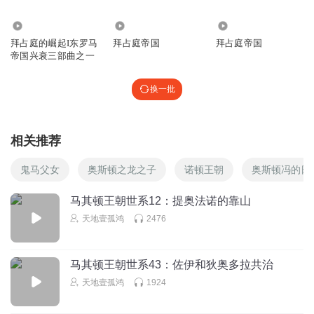
6719
37.38万
9536
拜占庭的崛起I东罗马
拜占庭帝国
拜占庭帝国
帝国兴衰三部曲之一
换一批
相关推荐
鬼马父女
奥斯顿之龙之子
诺顿王朝
奥斯顿冯的日
马其顿王朝世系12：提奥法诺的靠山
天地壹孤鸿
2476
马其顿王朝世系43：佐伊和狄奥多拉共治
天地壹孤鸿
1924