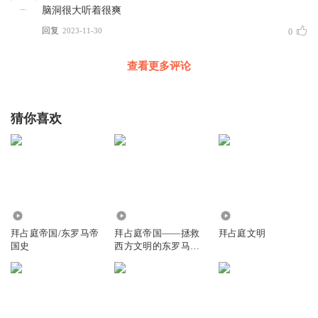
脑洞很大听着很爽
回复
2023-11-30
0
查看更多评论
猜你喜欢
4.79万
1.73万
343
拜占庭帝国/东罗马帝
拜占庭帝国——拯救
拜占庭文明
国史
西方文明的东罗马千
年史