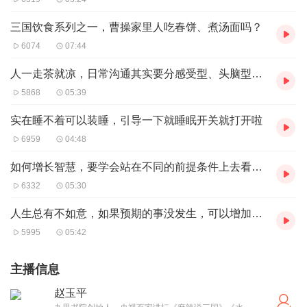
三国饮食系列之一，曹操家里人吃春饼、煮汤面吗？
6074
07:44
人一走茶就凉，日常沟通其实要分感受型、头脑型和心灵型
5868
05:39
实在睡不着可以装睡，引导一下就睡眠开关就打开啦
6959
04:48
如何增长智慧，要学会站在不同的前提条件上去看问题
6332
05:30
人生总有不如意，如果预期的事没发生，可以增加努力程度或改变期望
5995
05:42
主播信息
赵玉平