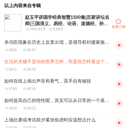
以上内容来自专辑
赵玉平讲国学经典智慧1500集|百家讲坛名
师|三国演义、易经、论语、道德经、孙子
免费订阅
1555.91万
5.09万
兵法、周公解梦
杀功臣现象在历史上反复出现，是领导权封建家族化、私人化的必然产物
6025
06:57
生活的关键不是你的世界怎样，而是你怎样看这个世界
6471
06:52
如何在纸上画出声音和香气，高手自有秘技
5793
06:15
如何提高自己的悟性呢，其实可以从日常的一个基本训练开始
5618
04:21
上场比赛或考试前夕紧张焦虑时应该想点什么
6319
03:24