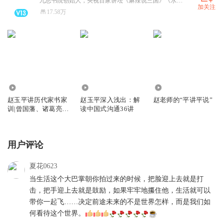
九思书院创始人，央视百家讲坛《麻辣说三国》《水浒智慧》主讲人。
加关注
17.58万
396.45万
559.67万
41.85万
赵玉平讲历代家书家
赵玉平深入浅出：解
赵老师的“平讲平说”
训|曾国藩、诸葛亮等
读中国式沟通36讲
名人的智慧精髓
用户评论
夏花0623
当生活这个大巴掌朝你拍过来的时候，把脸迎上去就是打
击，把手迎上去就是鼓励，如果牢牢地攥住他，生活就可以
带你一起飞……决定前途未来的不是世界怎样，而是我们如
何看待这个世界。