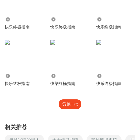
1061
971
10.59万
快乐终极指南
快乐终极指南
快乐终极指南
374
414
640
快乐终极指南
快樂终極指南
快乐终极指南
换一批
相关推荐
超越光速的男人
大大您已超速
武神速成系统
末日