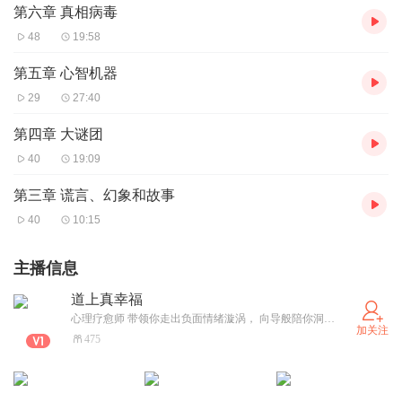
第六章 真相病毒
48
19:58
第五章 心智机器
29
27:40
第四章 大谜团
40
19:09
第三章 谎言、幻象和故事
40
10:15
主播信息
道上真幸福
心理疗愈师 带领你走出负面情绪漩涡， 向导般陪你洞见情绪真相， 助力你成为自己的疗愈师， 轻松瓦解受困的情绪模式， 活出精彩自在的幸福生活。
加关注
475