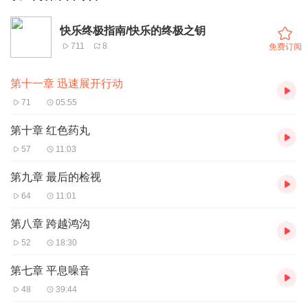
快乐终极指南/快乐的终极之钥
711
8
免费订阅
第十一章 迅速展开行动
71
05:55
第十章 红色药丸
57
11:03
第九章 最后的检视
64
11:01
第八章 跨越鸿沟
52
18:30
第七章 平息噪音
48
39:44