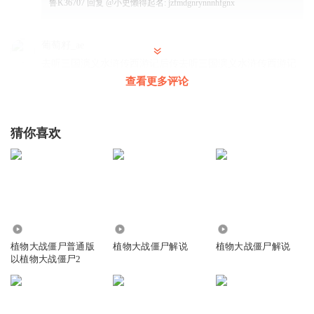
鲁K36707
回复 @
小史懒得起名
:
jzfmdgnrynnnhfgnx
葡萄籽_ae
去听三国演义水浒传西游记后传去听三国演义水浒传西游记
后传去听三国演义水浒传西游记后传去听三天天天天天天天
查看更多评论
天
回复
2024-02-20
3
猜你喜欢
1562456yyjv
回复 @
葡萄籽_ae
:
弟弟嗯嗯😊
l#愤
9482
3.37万
71.84万
植物大战僵尸普通版
植物大战僵尸解说
植物大战僵尸解说
听友491620089
以植物大战僵尸2
vv s s s s s s q
回复
2023-12-24
2