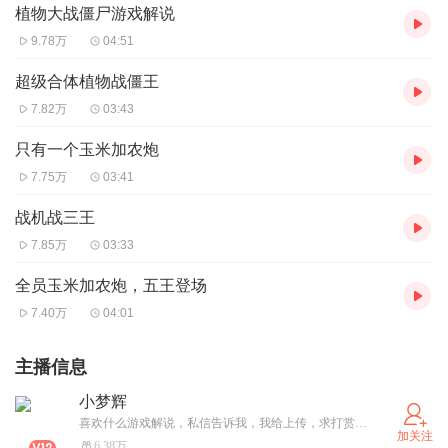
植物大战僵尸游戏解说
9.78万
04:51
超级合体植物战僵王
7.82万
03:43
只有一个玉米加农炮
7.75万
03:41
战机战三王
7.85万
03:33
全员玉米加农炮，五王登场
7.40万
04:01
主播信息
小梦辉
喜欢什么游戏解说，私信告诉我，我给上传，求打赏哈哈
加关注
6.38万