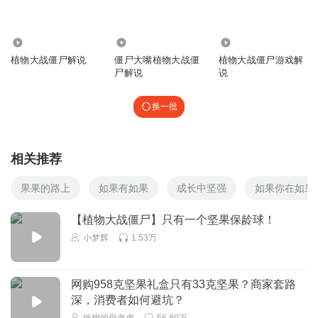
光之瓦勒利
呃呃呃呃呃呃呃呃
5322
881.04万
1.90万
植物大战僵尸解说
僵尸大嘴植物大战僵
植物大战僵尸游戏解
回复
2024-06-11
1
尸解说
说
听友451240641
换一批
刚回家后给哥哥
回复
2024-02-25
1
相关推荐
淼淼_au4
果果的路上
如果有如果
成长中坚强
如果你在如果
🍻🍰🍝🍝🍰🍧🍺🍰🍝🍰🍧谁要吃？
回复
2023-10-16
1
【植物大战僵尸】只有一个坚果保龄球！
小梦辉
1.53万
二次路理解
回复
2024-05-31
0
网购958克坚果礼盒只有33克坚果？商家套路
深，消费者如何避坑？
1821618qedn
纸糊的母老虎
56.80万