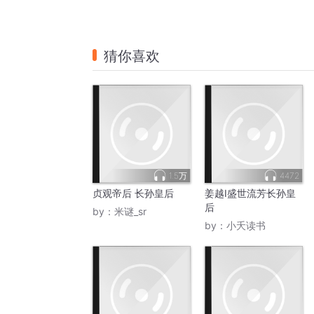
猜你喜欢
1.5万
4472
贞观帝后 长孙皇后
姜越Ⅰ盛世流芳长孙皇
后
by：
米谜_sr
by：
小夭读书