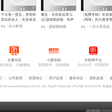
95.9万
9506
12
千古第一贤后，李世民
重生：长孙皇后养儿
《免费专辑》长孙
背后的女人：长孙皇后
记/进错群的喵、有声
（周琦）的大唐变
的凌风等
路
by：
白小虾米
by：
进错群的喵
by：
一只小瓜瓜瓜
主播培训
小雅智能
车联网平台
兼职副业，兴趣赚钱
智能硬件，连接赋能
自在出行，听我想听
们
公司新闻
招贤纳士
用户反馈
服务协议
隐私政策
2026
www.ximalaya.com lnc. ALL Rights Reserved
沪ICP备13027243号
客服热线
00:00:00
/
00:00