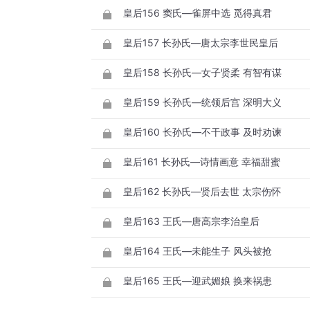
皇后156 窦氏—雀屏中选 觅得真君
皇后157 长孙氏—唐太宗李世民皇后
皇后158 长孙氏—女子贤柔 有智有谋
皇后159 长孙氏—统领后宫 深明大义
皇后160 长孙氏—不干政事 及时劝谏
皇后161 长孙氏—诗情画意 幸福甜蜜
皇后162 长孙氏—贤后去世 太宗伤怀
皇后163 王氏—唐高宗李治皇后
皇后164 王氏—未能生子 风头被抢
皇后165 王氏—迎武媚娘 换来祸患