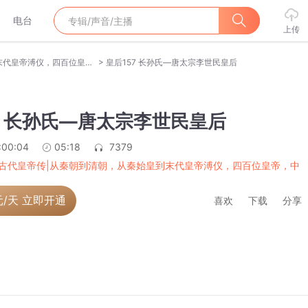
电台
上传
>
中国古代皇帝传|从秦朝到清朝，从秦始皇到末代皇帝溥仪，四百位皇帝，中华上下五千年
皇后157 长孙氏—唐太宗李世民皇后
7 长孙氏—唐太宗李世民皇后
:00:04
05:18
7379
古代皇帝传|从秦朝到清朝，从秦始皇到末代皇帝溥仪，四百位皇帝，中
元/天 立即开通
喜欢
下载
分享