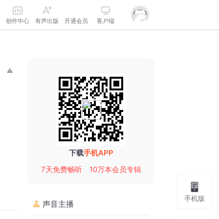
创作中心
有声出版
开通会员
客户端
下载
手机APP
7天免费畅听
10万本会员专辑
手机版
声音主播