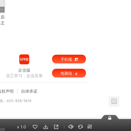
69
皇后
革之
手机端
企业版
电脑端
员工学习，企业买单
版权声明
自律承诺
：400-838-5616
x
1.0
:00