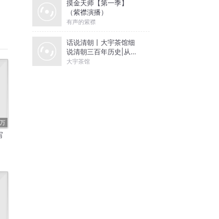
摸金天师【第一季】
（紫襟演播）
有声的紫襟
话说清朝丨大宇茶馆细
说清朝三百年历史|从努
尔哈赤到末代皇帝溥仪|
大宇茶馆
康熙雍正乾隆
8万
写