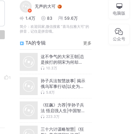
无声的大可
电脑版
1.4万
83
59.6万
简介：
欢迎回家,微信搜索 “喜马拉雅大可”的
拼音，记住是拼音哦。
论
公众号
TA的专辑
更多
这不争气的大宋王朝|总
是挨打的弱宋为何却人
人都爱？|梦华录中的华
10.3万
美宋朝
1
孙子兵法智慧故事| 揭示
俄乌军事行动|以史为
鉴，政治商业生活家庭
5.8万
处事为人工作秘诀
《狂飙》力荐|学孙子兵
法 悟启强人生|中国智
慧|兵书兵法大全
223.3万
三十六计谋略智慧|《狂