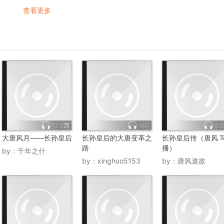
查看更多
12.5万
367
8.
大唐风月——长孙皇后
长孙皇后的大唐变革之
长孙皇后传（唐风 
路
播）
by：
千年之什
by：
xinghuo5153
by：
唐风道故