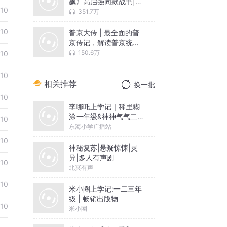
飙》高启强同款战书|官
10
场职场商场|诸葛亮周瑜|
351.7万
孙子兵法 大可播讲
10
普京大传 | 最全面的普
京传记，解读普京统治
的得与失 | 俄罗斯乌克
150.6万
10
兰俄乌战争分析
10
相关推荐
换一批
10
李哪吒上学记｜稀里糊
涂一年级&神神气气二年
10
级
东海小学广播站
10
神秘复苏|悬疑惊悚|灵
异|多人有声剧
10
北冥有声
10
米小圈上学记:一二三年
级 | 畅销出版物
10
米小圈